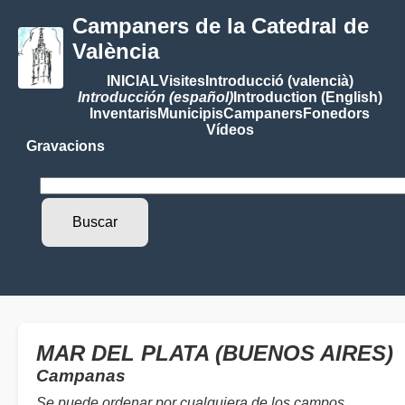
Campaners de la Catedral de
València
INICIAL
Visites
Introducció (valencià)
Introducción (español)
Introduction (English)
Inventaris
Municipis
Campaners
Fonedors
Vídeos
Gravacions
MAR DEL PLATA (BUENOS AIRES)
Campanas
Se puede ordenar por cualquiera de los campos