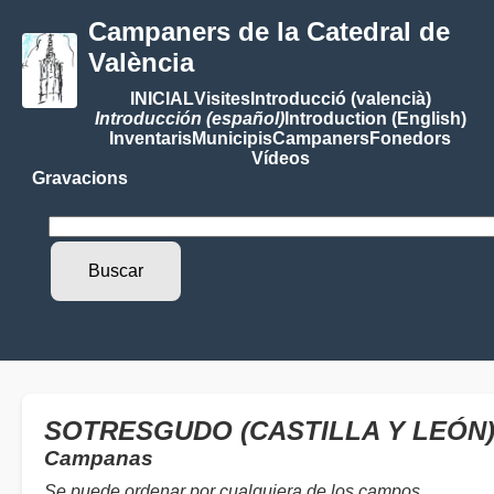
Campaners de la Catedral de
València
INICIAL
Visites
Introducció (valencià)
Introducción (español)
Introduction (English)
Inventaris
Municipis
Campaners
Fonedors
Vídeos
Gravacions
SOTRESGUDO (CASTILLA Y LEÓN
Campanas
Se puede ordenar por cualquiera de los campos