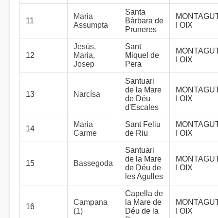
Santa
Maria
MONTAGU
11
Bàrbara de
Assumpta
I OIX
Pruneres
Jesús,
Sant
MONTAGU
12
Maria,
Miquel de
I OIX
Josep
Pera
Santuari
de la Mare
MONTAGU
13
Narcísa
de Déu
I OIX
d'Escales
Maria
Sant Feliu
MONTAGU
14
Carme
de Riu
I OIX
Santuari
de la Mare
MONTAGU
15
Bassegoda
de Déu de
I OIX
les Agulles
Capella de
Campana
la Mare de
MONTAGU
16
(1)
Déu de la
I OIX