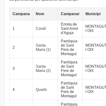
Campana
Nom
Campanar
Municipi
Ermita de
MONTAGU
1
Coralí
Sant Aniol
I OIX
d'Aguja
Parròquia
Santa
de Sant
MONTAGU
2
Maria (1)
Pere de
I OIX
Montagut
Parròquia
Santa
de Sant
MONTAGU
3
Maria (2)
Pere de
I OIX
Montagut
Parròquia
de Sant
MONTAGU
4
Quarts
Pere de
I OIX
Montagut
Parròquia