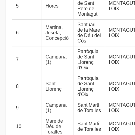
de Sant
MONTAGU
5
Hores
Pere de
I OIX
Montagut
Santuari
Martina,
de la Mare
MONTAGU
6
Josefa,
de Déu del
I OIX
Concepció
Cós
Parròquia
Campana
de Sant
MONTAGU
7
(1)
Llorenç
I OIX
d'Oix
Parròquia
Sant
de Sant
MONTAGU
8
Llorenç
Llorenç
I OIX
d'Oix
Campana
Sant Martí
MONTAGU
9
(1)
de Toralles
I OIX
Mare de
Sant Martí
MONTAGU
10
Déu de
de Toralles
I OIX
Toralles