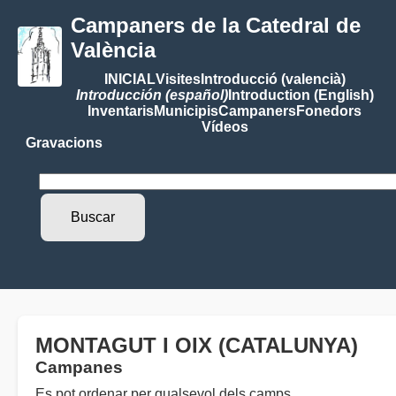
Campaners de la Catedral de
València
INICIAL
Visites
Introducció (valencià)
Introducción (español)
Introduction (English)
Inventaris
Municipis
Campaners
Fonedors
Vídeos
Gravacions
MONTAGUT I OIX (CATALUNYA)
Campanes
Es pot ordenar per qualsevol dels camps