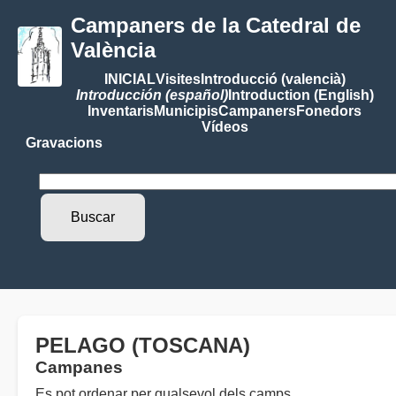
Campaners de la Catedral de
València
INICIAL
Visites
Introducció (valencià)
Introducción (español)
Introduction (English)
Inventaris
Municipis
Campaners
Fonedors
Vídeos
Gravacions
PELAGO (TOSCANA)
Campanes
Es pot ordenar per qualsevol dels camps