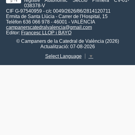
registre Autonòmic Secció Primera CV-01-
038378-V
CIF G-97540959 - c/c 0049/2626/86/2814120711
Ermita de Santa Llúcia - Carrer de l'Hospital, 15
Telèfon 636 066 978 - 46001 - VALÈNCIA
campanerscatedralvalencia@gmail.com
Editor:
Francesc LLOP i BAYO
© Campaners de la Catedral de València (2026)
Actualització: 07-08-2026
Select Language
▼