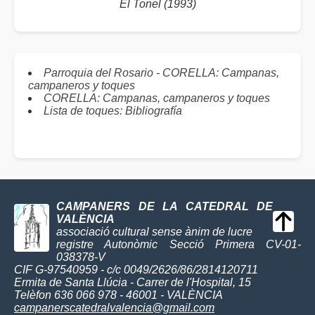
El Tonel (1993)
Parroquia del Rosario - CORELLA: Campanas,
campaneros y toques
CORELLA: Campanas, campaneros y toques
Lista de toques: Bibliografía
CAMPANERS DE LA CATEDRAL DE
VALÈNCIA
associació cultural sense ànim de lucre
registre Autonòmic Secció Primera CV-01-
038378-V
CIF G-97540959 - c/c 0049/2626/86/2814120711
Ermita de Santa Llúcia - Carrer de l'Hospital, 15
Telèfon 636 066 978 - 46001 - VALÈNCIA
campanerscatedralvalencia@gmail.com