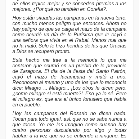
de ellos repica mejor y se conceden premios a los
mejores. ¿Por qué no también en Corella?.
Hoy están situadas las campanas en la nueva torre,
con mucho menos peligro que entonces. Ahora no
hay peligro de que se caiga el mazo de la campana
como ocurrió un día de la Purísima que le cayó a
una señora que vivía en el Rabal. Menos mal que
no la mató. Solo le hizo heridas de las que Gracias
a Dios se recuperó pronto.
Este hecho me trae a la memoria lo que me
contaron que ocurrió en un pueblo de la provincia
de Zaragoza. El día de la fiesta del Santo Patrón,
cayó el mazo de lacampana y mató a uno.
Reconocen al muerto y uno de los que lo reconocía
dice: Milagro ... Milagro... ¡Los otros le dicen pero,
¿como milagro si está muerto?!. Eso ya lo sé. Pero
el milagro es, que era el único forastero que había
en el pueblo.
Hoy las campanas del Rosario no dicen nada.
Tocan para todo igual, así, que no se sabe nunca a
que tocan. Yo me las imagino como cuando hay
cuatro personas discutiendo por algo y todas
hablan a la vez que no se entiende a ninguno. Es