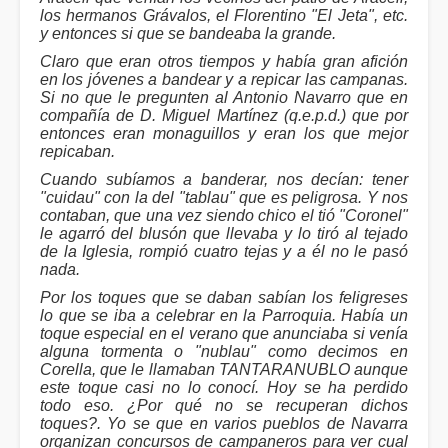
los hermanos Grávalos, el Florentino "El Jeta", etc.
y entonces si que se bandeaba la grande.
Claro que eran otros tiempos y había gran afición
en los jóvenes a bandear y a repicar las campanas.
Si no que le pregunten al Antonio Navarro que en
compañía de D. Miguel Martínez (q.e.p.d.) que por
entonces eran monaguillos y eran los que mejor
repicaban.
Cuando subíamos a banderar, nos decían: tener
"cuidau" con la del "tablau" que es peligrosa. Y nos
contaban, que una vez siendo chico el tió "Coronel"
le agarró del blusón que llevaba y lo tiró al tejado
de la Iglesia, rompió cuatro tejas y a él no le pasó
nada.
Por los toques que se daban sabían los feligreses
lo que se iba a celebrar en la Parroquia. Había un
toque especial en el verano que anunciaba si venía
alguna tormenta o "nublau" como decimos en
Corella, que le llamaban TANTARANUBLO aunque
este toque casi no lo conocí. Hoy se ha perdido
todo eso. ¿Por qué no se recuperan dichos
toques?. Yo se que en varios pueblos de Navarra
organizan concursos de campaneros para ver cual