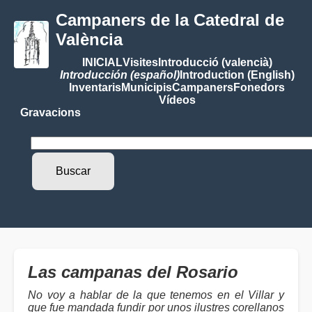
Campaners de la Catedral de
València
INICIAL
Visites
Introducció (valencià)
Introducción (español)
Introduction (English)
Inventaris
Municipis
Campaners
Fonedors
Vídeos
Gravacions
Las campanas del Rosario
No voy a hablar de la que tenemos en el Villar y
que fue mandada fundir por unos ilustres corellanos