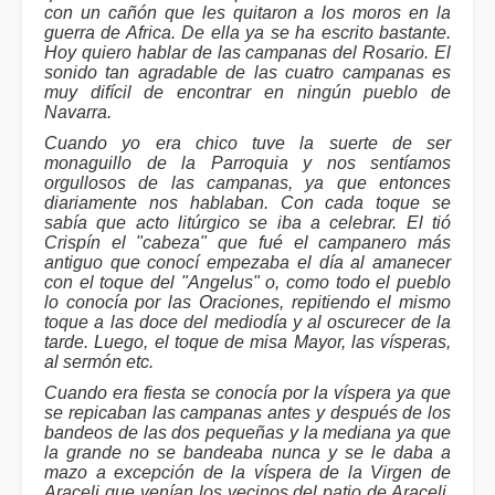
con un cañón que les quitaron a los moros en la
guerra de Africa. De ella ya se ha escrito bastante.
Hoy quiero hablar de las campanas del Rosario. El
sonido tan agradable de las cuatro campanas es
muy difícil de encontrar en ningún pueblo de
Navarra.
Cuando yo era chico tuve la suerte de ser
monaguillo de la Parroquia y nos sentíamos
orgullosos de las campanas, ya que entonces
diariamente nos hablaban. Con cada toque se
sabía que acto litúrgico se iba a celebrar. El tió
Crispín el "cabeza" que fué el campanero más
antiguo que conocí empezaba el día al amanecer
con el toque del "Angelus" o, como todo el pueblo
lo conocía por las Oraciones, repitiendo el mismo
toque a las doce del mediodía y al oscurecer de la
tarde. Luego, el toque de misa Mayor, las vísperas,
al sermón etc.
Cuando era fiesta se conocía por la víspera ya que
se repicaban las campanas antes y después de los
bandeos de las dos pequeñas y la mediana ya que
la grande no se bandeaba nunca y se le daba a
mazo a excepción de la víspera de la Virgen de
Araceli que venían los vecinos del patio de Araceli,