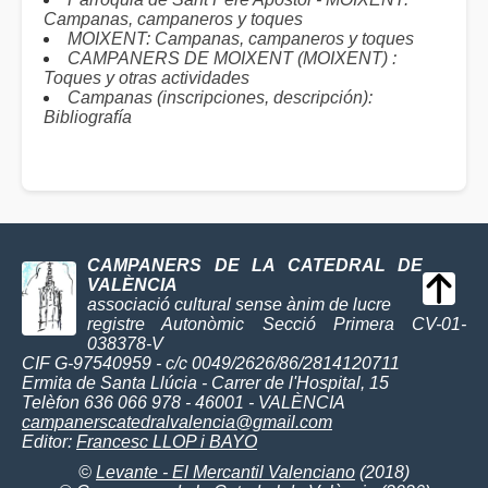
Campanas, campaneros y toques
MOIXENT: Campanas, campaneros y toques
CAMPANERS DE MOIXENT (MOIXENT) :
Toques y otras actividades
Campanas (inscripciones, descripción):
Bibliografía
CAMPANERS DE LA CATEDRAL DE
VALÈNCIA
associació cultural sense ànim de lucre
registre Autonòmic Secció Primera CV-01-
038378-V
CIF G-97540959 - c/c 0049/2626/86/2814120711
Ermita de Santa Llúcia - Carrer de l'Hospital, 15
Telèfon 636 066 978 - 46001 - VALÈNCIA
campanerscatedralvalencia@gmail.com
Editor:
Francesc LLOP i BAYO
©
Levante - El Mercantil Valenciano
(2018)