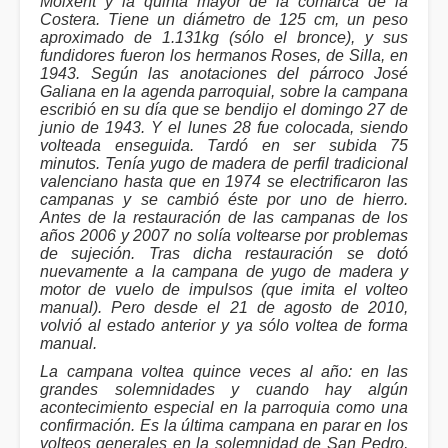
Moixent y la quinta mayor de la comarca de la
Costera. Tiene un diámetro de 125 cm, un peso
aproximado de 1.131kg (sólo el bronce), y sus
fundidores fueron los hermanos Roses, de Silla, en
1943. Según las anotaciones del párroco José
Galiana en la agenda parroquial, sobre la campana
escribió en su día que se bendijo el domingo 27 de
junio de 1943. Y el lunes 28 fue colocada, siendo
volteada enseguida. Tardó en ser subida 75
minutos. Tenía yugo de madera de perfil tradicional
valenciano hasta que en 1974 se electrificaron las
campanas y se cambió éste por uno de hierro.
Antes de la restauración de las campanas de los
años 2006 y 2007 no solía voltearse por problemas
de sujeción. Tras dicha restauración se dotó
nuevamente a la campana de yugo de madera y
motor de vuelo de impulsos (que imita el volteo
manual). Pero desde el 21 de agosto de 2010,
volvió al estado anterior y ya sólo voltea de forma
manual.
La campana voltea quince veces al año: en las
grandes solemnidades y cuando hay algún
acontecimiento especial en la parroquia como una
confirmación. Es la última campana en parar en los
volteos generales en la solemnidad de San Pedro,