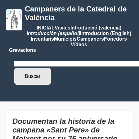
Campaners de la Catedral de
València
INICIAL
Visites
Introducció (valencià)
Introducción (español)
Introduction (English)
Inventaris
Municipis
Campaners
Fonedors
Vídeos
Gravacions
Documentan la historia de la
campana «Sant Pere» de
Moixent por su 75 aniversario