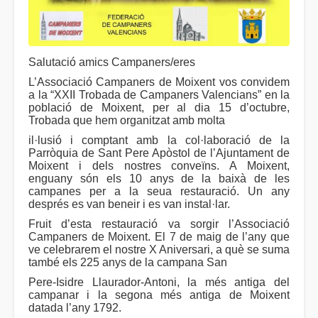
Salutació amics Campaners/eres
L’Associació Campaners de Moixent vos convidem
a la “XXII Trobada de Campaners Valencians” en la
població de Moixent, per al dia 15 d’octubre,
Trobada que hem organitzat amb molta
il·lusió i comptant amb la col·laboració de la
Parròquia de Sant Pere Apòstol de l’Ajuntament de
Moixent i dels nostres conveïns. A Moixent,
enguany són els 10 anys de la baixà de les
campanes per a la seua restauració. Un any
després es van beneir i es van instal·lar.
Fruit d’esta restauració va sorgir l’Associació
Campaners de Moixent. El 7 de maig de l’any que
ve celebrarem el nostre X Aniversari, a què se suma
també els 225 anys de la campana San
Pere-Isidre Llaurador-Antoni, la més antiga del
campanar i la segona més antiga de Moixent
datada l’any 1792.