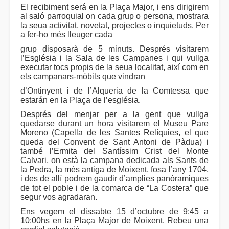
El recibiment será en la Plaça Major, i ens dirigirem
al saló parroquial on cada grup o persona, mostrara
la seua activitat, novetat, projectes o inquietuds. Per
a fer-ho més lleuger cada
grup disposarà de 5 minuts. Després visitarem
l’Església i la Sala de les Campanes i qui vullga
executar tocs propis de la seua localitat, així com en
els campanars-mòbils que vindran
d’Ontinyent i de l’Alqueria de la Comtessa que
estarán en la Plaça de l’església.
Després del menjar per a la gent que vullga
quedarse durant un hora visitarem el Museu Pare
Moreno (Capella de les Santes Relíquies, el que
queda del Convent de Sant Antoni de Pàdua) i
també l’Ermita del Santíssim Crist del Monte
Calvari, on està la campana dedicada als Sants de
la Pedra, la més antiga de Moixent, fosa l’any 1704,
i des de allí podrem gaudir d’amplies panòramiques
de tot el poble i de la comarca de “La Costera” que
segur vos agradaran.
Ens vegem el dissabte 15 d’octubre de 9:45 a
10:00hs en la Plaça Major de Moixent. Rebeu una