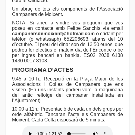
cordial salutació.
Un abraç de tots els components de l’Associació
Campaners de Moixent.
NOTA: Si aneu a vindre vos preguem que vos
poseu en contacte amb Felipe Sanchis via email
campanersdemoixent@hotmail.com
o cridant per
telèfon (o whatssaph) 652206693, abans del 10
d’octubre. El preu del dinar son de 13’50 euros, que
podreu fer efectius el mateix dia de l’Encontre o be
per ingres bancari en bankia. ES02 2038 6138
1430 0017 8108.
PROGRAMA D’ACTES
9:45 a 10 h.: Recepció en la Plaça Major de les
Associacions i Colles de Campaners que ens
visiten. (En uns instants podreu vore la maquinaria
del antic rellotge del campanar instal·lada en
l’Ajuntament)
10:00 a 11h.: Presentació de cada un dels grups per
orde alfabètic. Tancaran l’acte els Campaners de
Moixent. Cada Colla disposarà de 5 minuts.