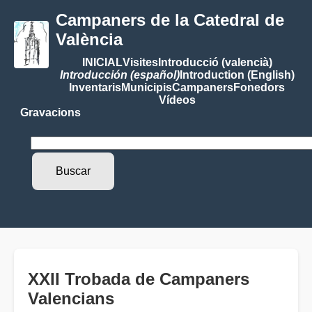
Campaners de la Catedral de
València
INICIAL
Visites
Introducció (valencià)
Introducción (español)
Introduction (English)
Inventaris
Municipis
Campaners
Fonedors
Vídeos
Gravacions
XXII Trobada de Campaners
Valencians