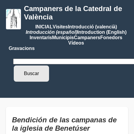
Campaners de la Catedral de
València
INICIAL
Visites
Introducció (valencià)
Introducción (español)
Introduction (English)
Inventaris
Municipis
Campaners
Fonedors
Vídeos
Gravacions
Bendición de las campanas de
la iglesia de Benetúser