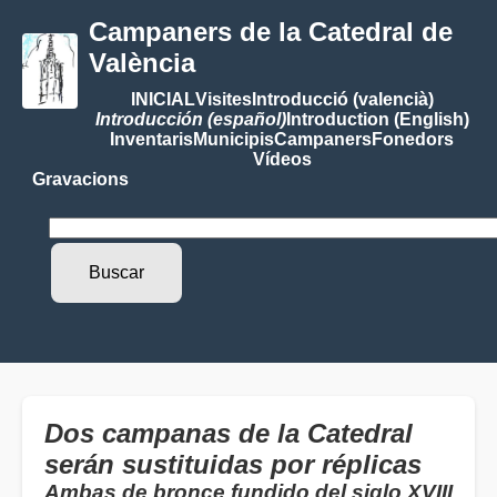
Campaners de la Catedral de
València
INICIAL
Visites
Introducció (valencià)
Introducción (español)
Introduction (English)
Inventaris
Municipis
Campaners
Fonedors
Vídeos
Gravacions
Dos campanas de la Catedral
serán sustituidas por réplicas
Ambas de bronce fundido del siglo XVIII