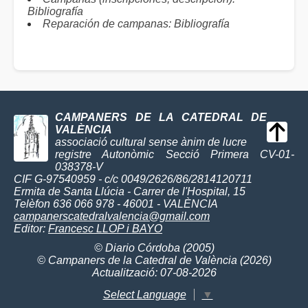
Bibliografía
Reparación de campanas: Bibliografía
CAMPANERS DE LA CATEDRAL DE
VALÈNCIA
associació cultural sense ànim de lucre
registre Autonòmic Secció Primera CV-01-
038378-V
CIF G-97540959 - c/c 0049/2626/86/2814120711
Ermita de Santa Llúcia - Carrer de l'Hospital, 15
Telèfon 636 066 978 - 46001 - VALÈNCIA
campanerscatedralvalencia@gmail.com
Editor:
Francesc LLOP i BAYO
© Diario Córdoba (2005)
© Campaners de la Catedral de València (2026)
Actualització: 07-08-2026
Select Language
▼