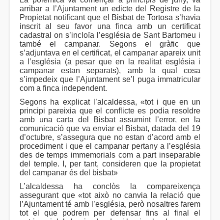
arribar a l’Ajuntament un edicte del Registre de la
Propietat notificant que el Bisbat de Tortosa s’havia
inscrit al seu favor una finca amb un certificat
cadastral on s’incloïa l’església de Sant Bartomeu i
també el campanar. Segons el gràfic que
s’adjuntava en el certificat, el campanar apareix unit
a l’església (a pesar que en la realitat església i
campanar estan separats), amb la qual cosa
s’impedeix que l’Ajuntament se’l puga immatricular
com a finca independent.
Segons ha explicat l’alcaldessa, «tot i que en un
principi pareixia que el conflicte es podia resoldre
amb una carta del Bisbat assumint l’error, en la
comunicació que va enviar el Bisbat, datada del 19
d’octubre, s’assegura que no estan d’acord amb el
procediment i que el campanar pertany a l’església
des de temps immemorials com a part inseparable
del temple. I, per tant, consideren que la propietat
del campanar és del bisbat»
L’alcaldessa ha conclòs la compareixença
assegurant que «tot això no canvia la relació que
l’Ajuntament té amb l’església, però nosaltres farem
tot el que podrem per defensar fins al final el