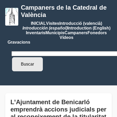
Campaners de la Catedral de
València
INICIAL
Visites
Introducció (valencià)
Introducción (español)
Introduction (English)
Inventaris
Municipis
Campaners
Fonedors
Vídeos
Gravacions
L’Ajuntament de Benicarló
emprendrà accions judicials per
al reconeixement de la titularitat