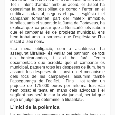
Tot i l’intent d’arribar amb un acord, el Bisbat ha
desestimat la possibilitat de corregir l’error en el
certificat cadastral, segons el qual l’església i el
campanar formarien part del mateix immoble.
Miralles, amb el suport de la Junta de Portaveus, ha
explicat que «a pesar que a Benicarló tots sabem
que el campanar és de propietat municipal, ens
hem trobat amb la sorpresa que l’església se l’ha
inscrit al seu nom».
«La meua obligació, com a alcaldessa -ha
assegurat Miralles-, és vetllar pel patrimoni de tots
els benicarlandos, i així ho faré. Tenim
documentació que acredita que el campanar és
municipal, paguem totes les despeses de llum, hem
assumit les despeses del canvi en el mecanisme
dels tocs de les campanyes, assumim també
l’assegurança de l’edifici… Fins i tot tenim un
projecte de 175.000 euros per reformar-lo». «Ja
hem posat el tema en mans dels advocats i el
següent pas serà iniciar la via judicial, per tal que
siga un jutge qui determine la titularitat».
L’inici de la polèmica
La polèmica va començar a principis de juny, va