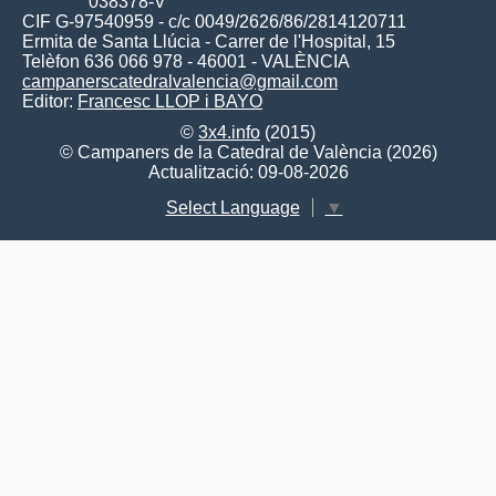
038378-V
CIF G-97540959 - c/c 0049/2626/86/2814120711
Ermita de Santa Llúcia - Carrer de l'Hospital, 15
Telèfon 636 066 978 - 46001 - VALÈNCIA
campanerscatedralvalencia@gmail.com
Editor:
Francesc LLOP i BAYO
©
3x4.info
(2015)
© Campaners de la Catedral de València (2026)
Actualització: 09-08-2026
Select Language
▼