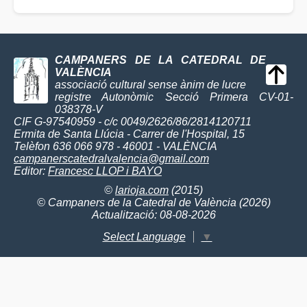
CAMPANERS DE LA CATEDRAL DE
VALÈNCIA
associació cultural sense ànim de lucre
registre Autonòmic Secció Primera CV-01-
038378-V
CIF G-97540959 - c/c 0049/2626/86/2814120711
Ermita de Santa Llúcia - Carrer de l'Hospital, 15
Telèfon 636 066 978 - 46001 - VALÈNCIA
campanerscatedralvalencia@gmail.com
Editor:
Francesc LLOP i BAYO
©
larioja.com
(2015)
© Campaners de la Catedral de València (2026)
Actualització: 08-08-2026
Select Language
▼