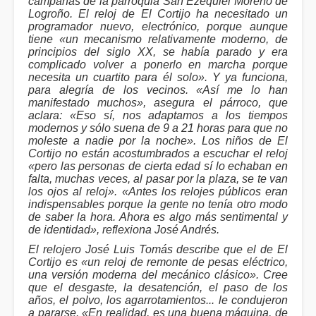
campanas de la parroquia San Ezequiel Moreno de
Logroño. El reloj de El Cortijo ha necesitado un
programador nuevo, electrónico, porque aunque
tiene «un mecanismo relativamente moderno, de
principios del siglo XX, se había parado y era
complicado volver a ponerlo en marcha porque
necesita un cuartito para él solo». Y ya funciona,
para alegría de los vecinos. «Así me lo han
manifestado muchos», asegura el párroco, que
aclara: «Eso sí, nos adaptamos a los tiempos
modernos y sólo suena de 9 a 21 horas para que no
moleste a nadie por la noche». Los niños de El
Cortijo no están acostumbrados a escuchar el reloj
«pero las personas de cierta edad sí lo echaban en
falta, muchas veces, al pasar por la plaza, se te van
los ojos al reloj». «Antes los relojes públicos eran
indispensables porque la gente no tenía otro modo
de saber la hora. Ahora es algo más sentimental y
de identidad», reflexiona José Andrés.
El relojero José Luis Tomás describe que el de El
Cortijo es «un reloj de remonte de pesas eléctrico,
una versión moderna del mecánico clásico». Cree
que el desgaste, la desatención, el paso de los
años, el polvo, los agarrotamientos... le condujeron
a pararse. «En realidad, es una buena máquina, de