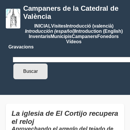
Campaners de la Catedral de
València
INICIAL
Visites
Introducció (valencià)
Introducción (español)
Introduction (English)
Inventaris
Municipis
Campaners
Fonedors
Vídeos
Gravacions
La iglesia de El Cortijo recupera
el reloj
Aprovechando el arreglo del tejado de