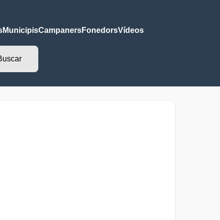
s
Municipis
Campaners
Fonedors
Vídeos