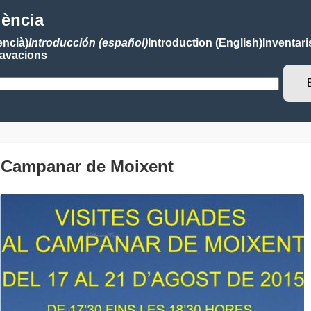
lència
encià)
Introducción (español)
Introduction (English)
Inventari
avacions
al Campanar de Moixent