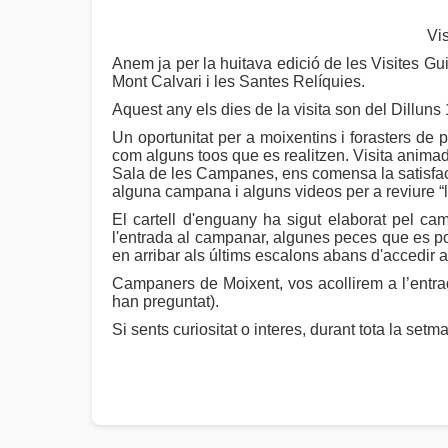
Vi
Anem ja per la huitava edició de les Visites G
Mont Calvari i les Santes Relíquies.
Aquest any els dies de la visita son del Dilluns
Un oportunitat per a moixentins i forasters de
com alguns toos que es realitzen. Visita animad
Sala de les Campanes, ens comensa la satisfacció
alguna campana i alguns videos per a reviure “l
El cartell d'enguany ha sigut elaborat pel ca
l'entrada al campanar, algunes peces que es po
en arribar als últims escalons abans d'accedir 
Campaners de Moixent, vos acollirem a l’entrad
han preguntat).
Si sents curiositat o interes, durant tota la se