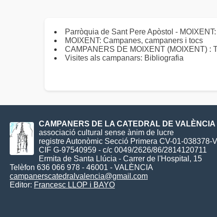
Parròquia de Sant Pere Apòstol - MOIXENT
MOIXENT: Campanes, campaners i tocs
CAMPANERS DE MOIXENT (MOIXENT) : Tocs i
Visites als campanars: Bibliografia
CAMPANERS DE LA CATEDRAL DE VALÈNCIA
associació cultural sense ànim de lucre
registre Autonòmic Secció Primera CV-01-038378-
CIF G-97540959 - c/c 0049/2626/86/2814120711
Ermita de Santa Llúcia - Carrer de l'Hospital, 15
Telèfon 636 066 978 - 46001 - VALÈNCIA
campanerscatedralvalencia@gmail.com
Editor:
Francesc LLOP i BAYO