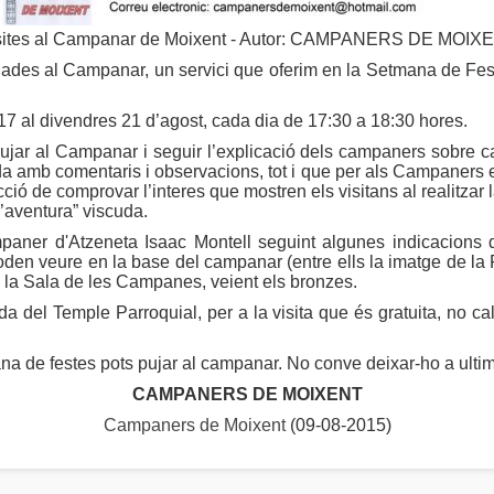
sites al Campanar de Moixent - Autor: CAMPANERS DE MOIX
uiades al Campanar, un servici que oferim en la Setmana de Fes
 17 al divendres 21 d’agost, cada dia de 17:30 a 18:30 hores.
 pujar al Campanar i seguir l’explicació dels campaners sobre c
a amb comentaris i observacions, tot i que per als Campaners es
 de comprovar l’interes que mostren els visitans al realitzar la 
’aventura” viscuda.
mpaner d'Atzeneta Isaac Montell seguint algunes indicacions de
den veure en la base del campanar (entre ells la imatge de la
a la Sala de les Campanes, veient els bronzes.
a del Temple Parroquial, per a la visita que és gratuita, no ca
tmana de festes pots pujar al campanar. No conve deixar-ho a ulti
CAMPANERS DE MOIXENT
Campaners de Moixent
(09-08-2015)