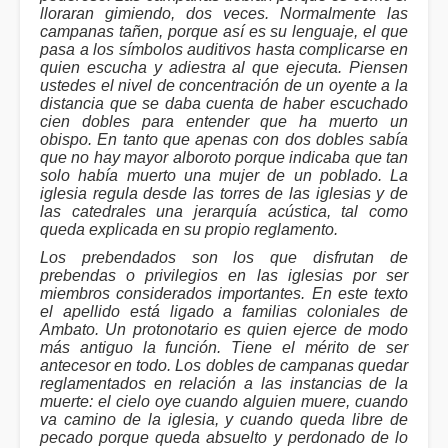
lloraran gimiendo, dos veces. Normalmente las
campanas tañen, porque así es su lenguaje, el que
pasa a los símbolos auditivos hasta complicarse en
quien escucha y adiestra al que ejecuta. Piensen
ustedes el nivel de concentración de un oyente a la
distancia que se daba cuenta de haber escuchado
cien dobles para entender que ha muerto un
obispo. En tanto que apenas con dos dobles sabía
que no hay mayor alboroto porque indicaba que tan
solo había muerto una mujer de un poblado. La
iglesia regula desde las torres de las iglesias y de
las catedrales una jerarquía acústica, tal como
queda explicada en su propio reglamento.
Los prebendados son los que disfrutan de
prebendas o privilegios en las iglesias por ser
miembros considerados importantes. En este texto
el apellido está ligado a familias coloniales de
Ambato. Un protonotario es quien ejerce de modo
más antiguo la función. Tiene el mérito de ser
antecesor en todo. Los dobles de campanas quedar
reglamentados en relación a las instancias de la
muerte: el cielo oye cuando alguien muere, cuando
va camino de la iglesia, y cuando queda libre de
pecado porque queda absuelto y perdonado de lo