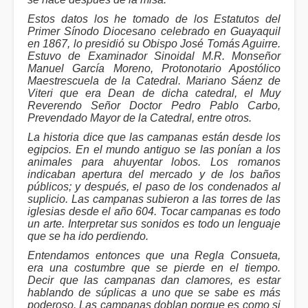
Estos datos los he tomado de los Estatutos del
Primer Sínodo Diocesano celebrado en Guayaquil
en 1867, lo presidió su Obispo José Tomás Aguirre.
Estuvo de Examinador Sinoidal M.R. Monseñor
Manuel García Moreno, Protonotario Apostólico
Maestrescuela de la Catedral. Mariano Sáenz de
Viteri que era Dean de dicha catedral, el Muy
Reverendo Señor Doctor Pedro Pablo Carbo,
Prevendado Mayor de la Catedral, entre otros.
La historia dice que las campanas están desde los
egipcios. En el mundo antiguo se las ponían a los
animales para ahuyentar lobos. Los romanos
indicaban apertura del mercado y de los baños
públicos; y después, el paso de los condenados al
suplicio. Las campanas subieron a las torres de las
iglesias desde el año 604. Tocar campanas es todo
un arte. Interpretar sus sonidos es todo un lenguaje
que se ha ido perdiendo.
Entendamos entonces que una Regla Consueta,
era una costumbre que se pierde en el tiempo.
Decir que las campanas dan clamores, es estar
hablando de súplicas a uno que se sabe es más
poderoso. Las campanas doblan porque es como si