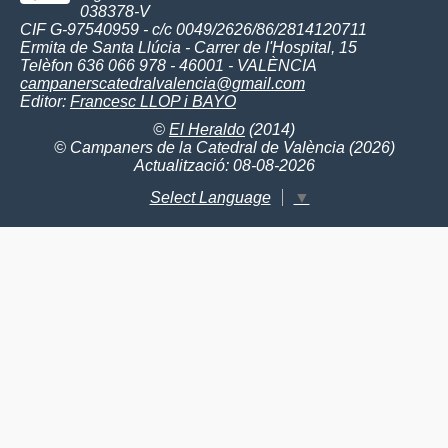
038378-V
CIF G-97540959 - c/c 0049/2626/86/2814120711
Ermita de Santa Llúcia - Carrer de l'Hospital, 15
Telèfon 636 066 978 - 46001 - VALÈNCIA
campanerscatedralvalencia@gmail.com
Editor:
Francesc LLOP i BAYO
©
El Heraldo
(2014)
© Campaners de la Catedral de València (2026)
Actualització: 08-08-2026
Select Language
▼