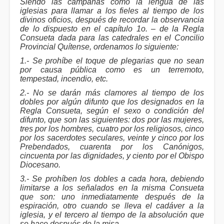
Siendo las campanas como la lengua de las
iglesias para llamar a los fieles al tiempo de los
divinos oficios, después de recordar la observancia
de lo dispuesto en el capítulo 1o. – de la Regla
Consueta dada para las catedrales en el Concilio
Provincial Quítense, ordenamos lo siguiente:
1.- Se prohíbe el toque de plegarias que no sean
por causa pública como es un terremoto,
tempestad, incendio, etc.
2.- No se darán más clamores al tiempo de los
dobles por algún difunto que los designados en la
Regla Consueta, según el sexo o condición del
difunto, que son las siguientes: dos por las mujeres,
tres por los hombres, cuatro por los religiosos, cinco
por los sacerdotes seculares, veinte y cinco por los
Prebendados, cuarenta por los Canónigos,
cincuenta por las dignidades, y ciento por el Obispo
Diocesano.
3.- Se prohíben los dobles a cada hora, debiendo
limitarse a los señalados en la misma Consueta
que son: uno inmediatamente después de la
espiración, otro cuando se lleva el cadáver a la
iglesia, y el tercero al tiempo de la absolución que
se hace después de la misa.