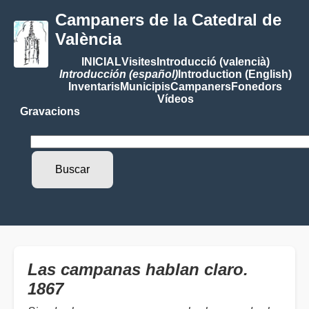
Campaners de la Catedral de
València
INICIAL
Visites
Introducció (valencià)
Introducción (español)
Introduction (English)
Inventaris
Municipis
Campaners
Fonedors
Vídeos
Gravacions
Las campanas hablan claro.
1867