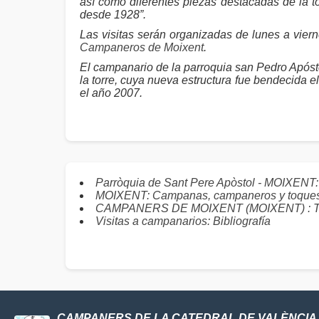
así como diferentes piezas destacadas de la 
desde 1928”.
Las visitas serán organizadas de lunes a vier
Campaneros de Moixent
.
El campanario de la parroquia san Pedro Apósto
la torre, cuya nueva estructura fue bendecida e
el año 2007.
Parròquia de Sant Pere Apòstol - MOIXENT
MOIXENT: Campanas, campaneros y toque
CAMPANERS DE MOIXENT (MOIXENT) : Toqu
Visitas a campanarios: Bibliografía
CAMPANERS DE LA CATEDRAL DE VALÈNCIA