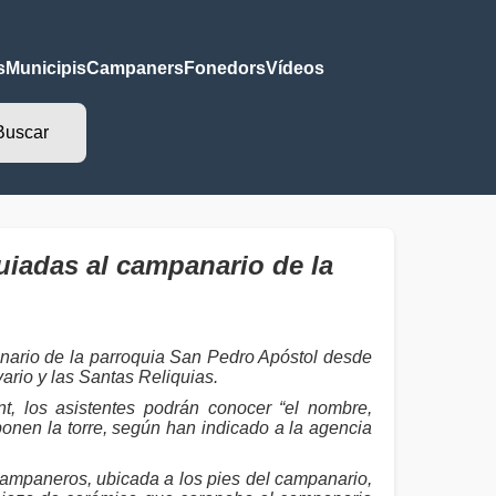
s
Municipis
Campaners
Fonedors
Vídeos
iadas al campanario de la
nario de la parroquia San Pedro Apóstol desde
vario y las Santas Reliquias.
t, los asistentes podrán conocer “el nombre,
onen la torre, según han indicado a la agencia
campaneros, ubicada a los pies del campanario,