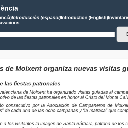
lència
encià)
Introducción (español)
Introduction (English)
Inventari
avacions
 de Moixent organiza nuevas visitas gu
e las fiestas patronales
valenciana de Moixent ha organizado visitas guiadas al campa
otivo de las fiestas patronales en honor al Cristo del Monte Cal
año consecutivo por la Asociación de Campaneros de Moixen
es” de cada una de las ocho campanas y “la matraca” que comp
 a los visitantes la imagen de Santa Bárbara, patrona de los 