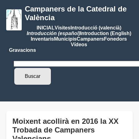
Campaners de la Catedral de
València
INICIAL
Visites
Introducció (valencià)
Introducción (español)
Introduction (English)
Inventaris
Municipis
Campaners
Fonedors
Vídeos
Gravacions
Moixent acollirà en 2016 la XX
Trobada de Campaners
Valencians