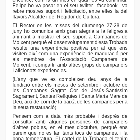
Felipe ho va posar en el seu twiiter i facebook i va
rebre mostres suport i felicitació, entre elles la del
llavors Alcalde i del Regidor de Cultura.
El Rector en les misses del diumenge 27-28 de
juny ho comunica amb gran alegria a la feligresia
animant a mostrar el seu suport a Campaners de
Moixent perquè el desenvolupament d'esta Trobada
resulte una experiència positiva per al que ens
visiten així com una experiència de maduració per
als membres de l'Associació Campaners de
Moixent, i compartir amb altres grups de campaners
i aficionats experiencies.
(L’any que ve es compleixen deu anys de la
fundició entre els mesos de setembre i octubre de
les Campanes Sagrat Cor de Jesús-Santíssim
Sagrament, Santes Relíquies i Santa Maria Mare de
Déu, així de com de la baixà de les campanes per a
la seua restauració)
Pensem com a data més probable i després de
consultar amb algunes persones de campaners
d'altres pobles, en el mes d'octubre, perquè ens
pareix que no es fan tants tocs de campanes, i fa
bona temperatura. El cartel de la Trobada el tenim