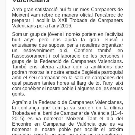
Amb gran satisfacció hui fa un mes Campaners de
Moixent vam rebre de manera oficial l'encàrrec de
preparar i acollir la XXII Trobada de Campaners
Valencians per a l'any 2016.
Som un grup de jóvens i només portem en l'activitat
huit anys però ens ajuda la gran il·lusió i
entusiasme que suposa per a nosaltres organitzar
un esdeveniment així. Confiem també en
l'assessorament i col·laboració de les persones i
grups de la Federació de Campaners Valencians.
També ens alegra actuar com a amfitrions que
podran mostrar la nostra amada Església parroquial
amb el seu campanar en la sala de campanes del
qual passem tantes hores al llarg de tot l'any, així
com conéixer el nostre poble i algunes de les seues
gents.
Agraïm a la Federació de Campaners Valencianes,
la confiança que com ja va succeir en la ultima
Trobada en el barri de Campanar de València (11-4-
2015) es va nomenar Moixent. Tant el dia del
Encontre en Campanar de València que es va
nomenar el nostre poble per acollir el pròxim
encontre, com fa un mes en quan es va confirmar,