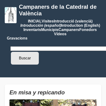
Campaners de la Catedral de
València
INICIAL
Visites
Introducció (valencià)
Introducción (español)
Introduction (English)
Inventaris
Municipis
Campaners
Fonedors
Vídeos
Gravacions
En misa y repicando