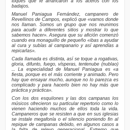
toques que le arrancaron a los aceros con los
badajos.
Manuel Paniagua Fernández, campanero de
Revellinos de Campos, explicó que «vamos donde
nos llaman. Somos un grupo que nos reunimos
para acudir a diferentes sitios y mostrar lo que
sabemos hacer». Asegura que su afición comenzó
cuando era monaguillo de pequeño «ibas a ayudar
al cura y subías al campanario y así aprendías a
repicarlas».
Cada llamada es distinta, así se toque a rogativas,
gloria, difunto, fuego, vísperas, tentenube (nublao)
... La especialidad de Manuel Paniagua es «a
fiesta, porque es el más corriente y animado. Pero
hay que ensayar mucho, aunque no lo parezca es
complicado y para hacerlo bien no hay más que
práctica y práctica».
Con los dos esquilones y las dos campanas los
músicos ofrecieron su particular repertorio como lo
vienen haciendo muchos de ellos toda la vida.
Campaneros que se resisten a que en sus iglesias
se instale megafonía o el silencio poniendo fin al
repique de campanas debido, en algunos casos a
la falta de relevo generacional. Extremo que