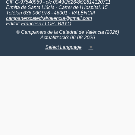
CIF G-97540959 - c/c 0049/2626/86/2814120711
Ermita de Santa Llúcia - Carrer de l'Hospital, 15
Telèfon 636 066 978 - 46001 - VALÈNCIA
campanerscatedralvalencia@gmail.com
Editor:
Francesc LLOP i BAYO
© Campaners de la Catedral de València (2026)
Actualització: 06-08-2026
Select Language
▼