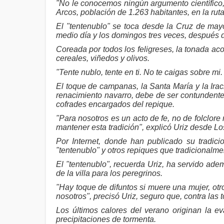
"No le conocemos ningún argumento científico, 
Arcos, población de 1.263 habitantes, en la rut
El "tentenublo" se toca desde la Cruz de may
medio día y los domingos tres veces, después 
Coreada por todos los feligreses, la tonada ac
cereales, viñedos y olivos.
"Tente nublo, tente en ti. No te caigas sobre mi.
El toque de campanas, la Santa María y la Ira
renacimiento navarro, debe de ser contundente
cofrades encargados del repique.
"Para nosotros es un acto de fe, no de folclore
mantener esta tradición", explicó Uriz desde L
Por Internet, donde han publicado su tradic
"tentenublo" y otros repiques que tradicionalm
El "tentenublo", recuerda Uriz, ha servido ade
de la villa para los peregrinos.
"Hay toque de difuntos si muere una mujer, otr
nosotros", precisó Uriz, seguro que, contra las 
Los últimos calores del verano originan la
precipitaciones de tormenta.