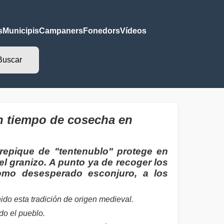
s
Municipis
Campaners
Fonedors
Vídeos
en tiempo de cosecha en
 repique de "tentenublo" protege en
 granizo. A punto ya de recoger los
como desesperado esconjuro, a los
ido esta tradición de origen medieval.
odo el pueblo.