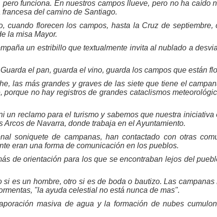
pero funciona. En nuestros campos llueve, pero no ha caído ni
a francesa del camino de Santiago.
o, cuando florecen los campos, hasta la Cruz de septiembre,
de la misa Mayor.
ompaña un estribillo que textualmente invita al nublado a desv
 Guarda el pan, guarda el vino, guarda los campos que están florid
che, las más grandes y graves de las siete que tiene el campan
, porque no hay registros de grandes cataclismos meteorológico
 ni un reclamo para el turismo y sabemos que nuestra iniciativ
os Arcos de Navarra, donde trabaja en el Ayuntamiento.
ional soniquete de campanas, han contactado con otras comu
ente eran una forma de comunicación en los pueblos.
más de orientación para los que se encontraban lejos del puebl
o si es un hombre, otro si es de boda o bautizo. Las campanas
tormentas, "la ayuda celestial no está nunca de mas".
 evaporación masiva de agua y la formación de nubes cumulo