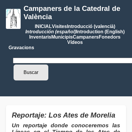
Campaners de la Catedral de
València
INICIAL
Visites
Introducció (valencià)
Introducción (español)
Introduction (English)
Inventaris
Municipis
Campaners
Fonedors
Vídeos
Gravacions
Reportaje: Los Ates de Morelia
Un reportaje donde conoceremos las
Líneas en el Tiempo de los Ates de