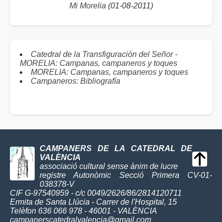
Mi Morelia
(01-08-2011)
Catedral de la Transfiguración del Señor -
MORELIA: Campanas, campaneros y toques
MORELIA: Campanas, campaneros y toques
Campaneros: Bibliografía
CAMPANERS DE LA CATEDRAL DE
VALÈNCIA
associació cultural sense ànim de lucre
registre Autonòmic Secció Primera CV-01-
038378-V
CIF G-97540959 - c/c 0049/2626/86/2814120711
Ermita de Santa Llúcia - Carrer de l'Hospital, 15
Telèfon 636 066 978 - 46001 - VALÈNCIA
campanerscatedralvalencia@gmail.com