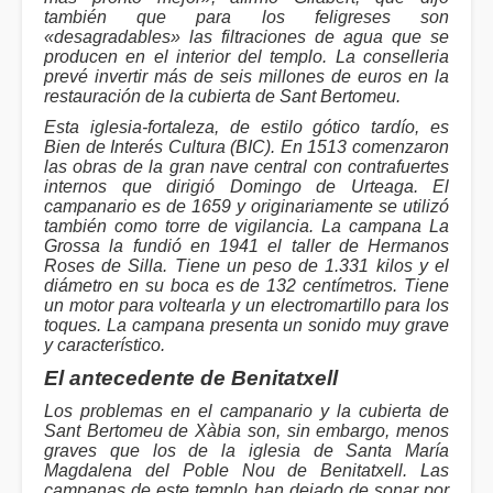
también que para los feligreses son
«desagradables» las filtraciones de agua que se
producen en el interior del templo. La conselleria
prevé invertir más de seis millones de euros en la
restauración de la cubierta de Sant Bertomeu.
Esta iglesia-fortaleza, de estilo gótico tardío, es
Bien de Interés Cultura (BIC). En 1513 comenzaron
las obras de la gran nave central con contrafuertes
internos que dirigió Domingo de Urteaga. El
campanario es de 1659 y originariamente se utilizó
también como torre de vigilancia. La campana La
Grossa la fundió en 1941 el taller de Hermanos
Roses de Silla. Tiene un peso de 1.331 kilos y el
diámetro en su boca es de 132 centímetros. Tiene
un motor para voltearla y un electromartillo para los
toques. La campana presenta un sonido muy grave
y característico.
El antecedente de Benitatxell
Los problemas en el campanario y la cubierta de
Sant Bertomeu de Xàbia son, sin embargo, menos
graves que los de la iglesia de Santa María
Magdalena del Poble Nou de Benitatxell. Las
campanas de este templo han dejado de sonar por