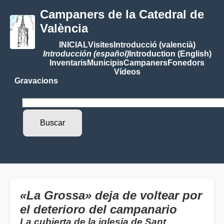
Campaners de la Catedral de
València
INICIAL
Visites
Introducció (valencià)
Introducción (español)
Introduction (English)
Inventaris
Municipis
Campaners
Fonedors
Vídeos
Gravacions
«La Grossa» deja de voltear por
el deterioro del campanario
La cubierta de la iglesia de Sant