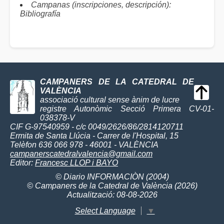
Campanas (inscripciones, descripción):
Bibliografía
CAMPANERS DE LA CATEDRAL DE
VALÈNCIA
associació cultural sense ànim de lucre
registre Autonòmic Secció Primera CV-01-
038378-V
CIF G-97540959 - c/c 0049/2626/86/2814120711
Ermita de Santa Llúcia - Carrer de l'Hospital, 15
Telèfon 636 066 978 - 46001 - VALÈNCIA
campanerscatedralvalencia@gmail.com
Editor:
Francesc LLOP i BAYO
© Diario INFORMACIÒN (2004)
© Campaners de la Catedral de València (2026)
Actualització: 08-08-2026
Select Language
▼