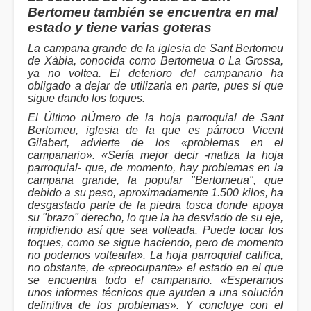
Bertomeu también se encuentra en mal
estado y tiene varias goteras
La campana grande de la iglesia de Sant Bertomeu
de Xàbia, conocida como Bertomeua o La Grossa,
ya no voltea. El deterioro del campanario ha
obligado a dejar de utilizarla en parte, pues sí que
sigue dando los toques.
El Último nÚmero de la hoja parroquial de Sant
Bertomeu, iglesia de la que es párroco Vicent
Gilabert, advierte de los «problemas en el
campanario». «Sería mejor decir -matiza la hoja
parroquial- que, de momento, hay problemas en la
campana grande, la popular "Bertomeua", que
debido a su peso, aproximadamente 1.500 kilos, ha
desgastado parte de la piedra tosca donde apoya
su "brazo" derecho, lo que la ha desviado de su eje,
impidiendo así que sea volteada. Puede tocar los
toques, como se sigue haciendo, pero de momento
no podemos voltearla». La hoja parroquial califica,
no obstante, de «preocupante» el estado en el que
se encuentra todo el campanario. «Esperamos
unos informes técnicos que ayuden a una solución
definitiva de los problemas». Y concluye con el