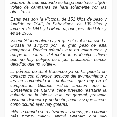
anuncio de que «cuando se tenga que hacer algÚn
volteo de campanas se hará solamente con las
otras tres».
Estas tres son la Victòria, de 151 kilos de peso y
fundida en 1941, la Sebastiana, de 190 kilos y
también de 1941, y la Mariana, que pesa 480 kilos y
es de 1963.
Vicent Gilabert afirmó ayer que el problema con La
Grossa ha surgido por «el gran peso de esta
campana». Precisó además que no voltea recta y
rompe las correas del motor. «Los técnicos dicen
que no hay peligro, pero por precaución hemos
decidido que no voltee».
El párroco de Sant Bertomeu ya se ha puesto en
contacto con diversos técnicos del ayuntamiento y
les ha comentado los problemas que hay en el
campanario. Gilabert indicó también que la
Conselleria de Cultura tiene previsto restaurar la
cubierta de la iglesia que, en general, presenta
bastante deterioro y, de hecho, cada vez que llueve,
como ocurrió ayer, hay goteras.
«No se cuando se realizarán las obras, pero cuanto
más pronto mejor», afirmó Gilabert, que dijo