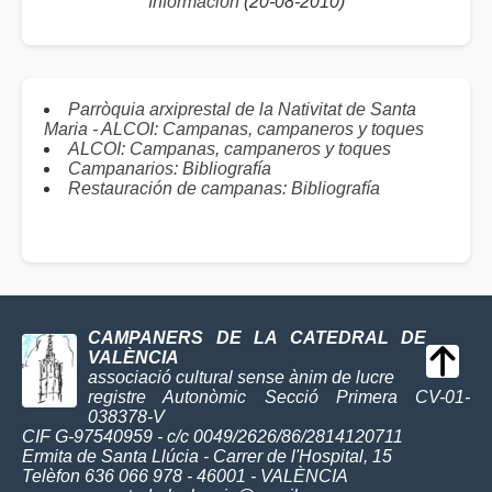
Información
(20-08-2010)
Parròquia arxiprestal de la Nativitat de Santa
Maria - ALCOI: Campanas, campaneros y toques
ALCOI: Campanas, campaneros y toques
Campanarios: Bibliografía
Restauración de campanas: Bibliografía
CAMPANERS DE LA CATEDRAL DE
VALÈNCIA
associació cultural sense ànim de lucre
registre Autonòmic Secció Primera CV-01-
038378-V
CIF G-97540959 - c/c 0049/2626/86/2814120711
Ermita de Santa Llúcia - Carrer de l'Hospital, 15
Telèfon 636 066 978 - 46001 - VALÈNCIA