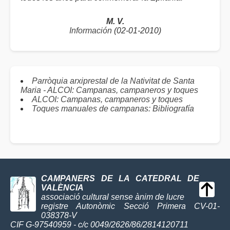
M. V.
Información
(02-01-2010)
Parròquia arxiprestal de la Nativitat de Santa
Maria - ALCOI: Campanas, campaneros y toques
ALCOI: Campanas, campaneros y toques
Toques manuales de campanas: Bibliografía
CAMPANERS DE LA CATEDRAL DE
VALÈNCIA
associació cultural sense ànim de lucre
registre Autonòmic Secció Primera CV-01-
038378-V
CIF G-97540959 - c/c 0049/2626/86/2814120711