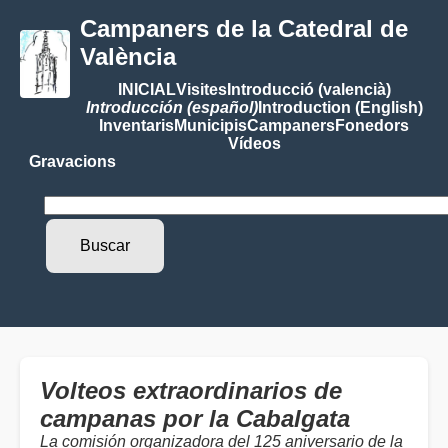
Campaners de la Catedral de
València
INICIAL
Visites
Introducció (valencià)
Introducción (español)
Introduction (English)
Inventaris
Municipis
Campaners
Fonedors
Vídeos
Gravacions
Volteos extraordinarios de
campanas por la Cabalgata
La comisión organizadora del 125 aniversario de la