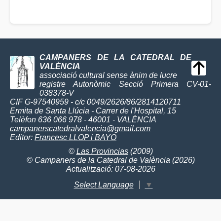
CAMPANERS DE LA CATEDRAL DE
VALÈNCIA
associació cultural sense ànim de lucre
registre Autonòmic Secció Primera CV-01-
038378-V
CIF G-97540959 - c/c 0049/2626/86/2814120711
Ermita de Santa Llúcia - Carrer de l'Hospital, 15
Telèfon 636 066 978 - 46001 - VALÈNCIA
campanerscatedralvalencia@gmail.com
Editor:
Francesc LLOP i BAYO
©
Las Provincias
(2009)
© Campaners de la Catedral de València (2026)
Actualització: 07-08-2026
Select Language
▼