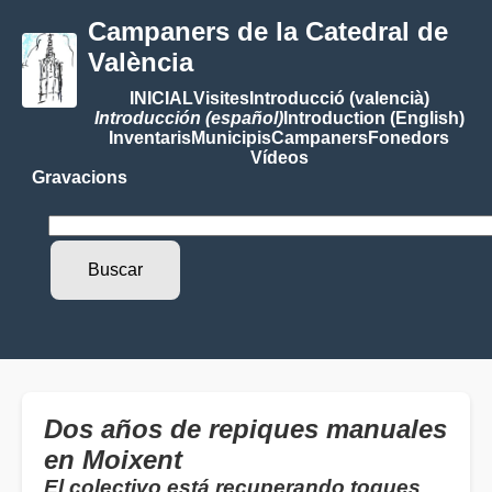
Campaners de la Catedral de
València
INICIAL
Visites
Introducció (valencià)
Introducción (español)
Introduction (English)
Inventaris
Municipis
Campaners
Fonedors
Vídeos
Gravacions
Dos años de repiques manuales
en Moixent
El colectivo está recuperando toques