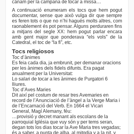
cànam per la campana de tocar a missa…
A continuació enumeram els tocs que hem pogut
documentar, sense que això vulga dir que sempre
es feren tots o que no n’hi hagués molts altres, com
raonablement és pot pensar. Alguns perduraren fins
a mitjans del segle XX: hem pogut parlar encara
amb gent major que ponderava “els vols” de la
Catedral, el toc de “la fi”, etc.
Tocs religiosos
Toc d’ànimes
Es feia cada dia, ja embrunit, per demanar oracions
per les ànimes dels fidels difunts. Era pagat
anualment per la Universitat:
Lo salari de tocar a les ànimes de Purgatori 6
lliures.
Toc d’Aves Maries
Dit així pel costum de resar tres Avemaries en
record de l’Anunciació de l’àngel a la Verge Maria i
de l’Encarnació del Verb. En 1664 el Vicari
General, Magí Alemany, féu:
…provisió y decret manant als escolans de la
parroquial Iglésia que vuy són y per tems seran,
degan tots los dias tocar la Ave Maria tres vegadas;
és a saber, a punta de alba, al mitgdia y a la nit, y