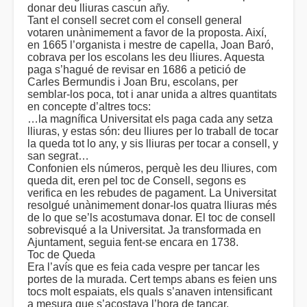
donar deu lliuras cascun añy.
Tant el consell secret com el consell general
votaren unànimement a favor de la proposta. Així,
en 1665 l’organista i mestre de capella, Joan Baró,
cobrava per los escolans les deu lliures. Aquesta
paga s’hagué de revisar en 1686 a petició de
Carles Bermundis i Joan Bru, escolans, per
semblar-los poca, tot i anar unida a altres quantitats
en concepte d’altres tocs:
…la magnífica Universitat els paga cada any setza
lliuras, y estas són: deu lliures per lo traball de tocar
la queda tot lo any, y sis lliuras per tocar a consell, y
san segrat…
Confonien els números, perquè les deu lliures, com
queda dit, eren pel toc de Consell, segons es
verifica en les rebudes de pagament. La Universitat
resolgué unànimement donar-los quatra lliuras més
de lo que se’ls acostumava donar. El toc de consell
sobrevisqué a la Universitat. Ja transformada en
Ajuntament, seguia fent-se encara en 1738.
Toc de Queda
Era l’avís que es feia cada vespre per tancar les
portes de la murada. Cert temps abans es feien uns
tocs molt espaiats, els quals s’anaven intensificant
a mesura que s’acostava l’hora de tancar.