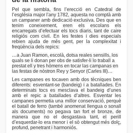
Pel que sembla, fins l’erecció en Catedral de
l’església major l'any 1782, aquesta no comptà amb
un campaner amb dedicació exclusiva. Des que en
tenim coneixement, eren els escolans els
encarregats d’efectuar els tocs diaris, tant de caire
religiós com civil. En les festes i dies especials
rebien ajuda de més gent, per la complexitat i
freqüència dels repics:
…a Juan Ramon, escolà, dotsa reales sensills, los
quals se li donan per obs de satisfer-li lo traball a
prestat ell y tres hòmens en tocar las campanas en
las festas de nòstron Rey y Senyor (Carles III)…
Les campanes es tocaven amb dos tècniques ben
diferents: esventant-se (bandeig) i a batallades. En
determinats tocs es mesclava el bandeig d’unes
amb el repic a batallades d’altres. Esventar les
campanes permetia una millor conservació, perquè
el batall de ferro (també anomenat llengua o sonall
als documents) no pegava tan fort el bronze, de
manera que no el desgastava tant, el perill
d’esquerdar-lo era menor i el sò obtengut més dolç,
profund, penetrant i harmoniós.