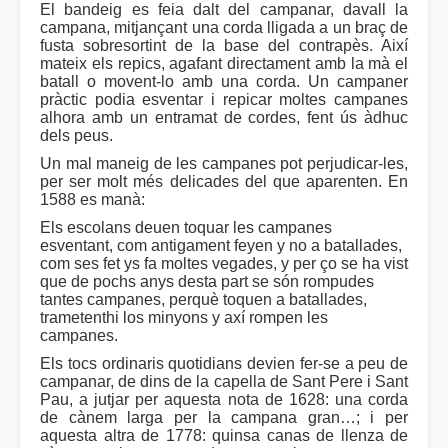
El bandeig es feia dalt del campanar, davall la
campana, mitjançant una corda lligada a un braç de
fusta sobresortint de la base del contrapès. Així
mateix els repics, agafant directament amb la mà el
batall o movent-lo amb una corda. Un campaner
pràctic podia esventar i repicar moltes campanes
alhora amb un entramat de cordes, fent ús àdhuc
dels peus.
Un mal maneig de les campanes pot perjudicar-les,
per ser molt més delicades del que aparenten. En
1588 es manà:
Els escolans deuen toquar les campanes
esventant, com antigament feyen y no a batallades,
com ses fet ys fa moltes vegades, y per ço se ha vist
que de pochs anys desta part se són rompudes
tantes campanes, perquè toquen a batallades,
trametenthi los minyons y axí rompen les
campanes.
Els tocs ordinaris quotidians devien fer-se a peu de
campanar, de dins de la capella de Sant Pere i Sant
Pau, a jutjar per aquesta nota de 1628: una corda
de cànem larga per la campana gran…; i per
aquesta altra de 1778: quinsa canas de llenza de