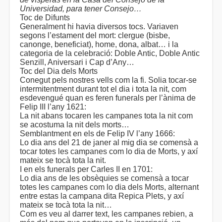
Universidad, para tener Consejo…
Toc de Difunts
Generalment hi havia diversos tocs. Variaven
segons l’estament del mort: clergue (bisbe,
canonge, beneficiat), home, dona, albat… i la
categoria de la celebració: Doble Antic, Doble Antic
Senzill, Aniversari i Cap d’Any…
Toc del Dia dels Morts
Conegut pels nostres vells com la fi. Solia tocar-se
intermitentment durant tot el dia i tota la nit, com
esdevengué quan es feren funerals per l’ànima de
Felip III l’any 1621:
La nit abans tocaren les campanes tota la nit com
se acostuma la nit dels morts…
Semblantment en els de Felip IV l’any 1666:
Lo dia ans del 21 de janer al mig dia se comensà a
tocar totes les campanes com lo dia de Morts, y axí
mateix se tocà tota la nit.
I en els funerals per Carles II en 1701:
Lo dia ans de les obsèquies se comensà a tocar
totes les campanes com lo dia dels Morts, alternant
entre estas la campana dita Repica Plets, y axí
mateix se tocà tota la nit…
Com es veu al darrer text, les campanes rebien, a