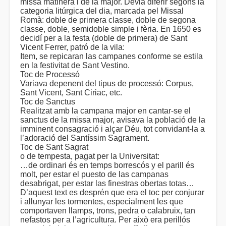
missa matinera i de la major. Devia diferir segons la
categoria litúrgica del dia, marcada pel Missal
Romà: doble de primera classe, doble de segona
classe, doble, semidoble simple i fèria. En 1650 es
decidí per a la festa (doble de primera) de Sant
Vicent Ferrer, patró de la vila:
Item, se repicaran las campanes conforme se estila
en la festivitat de Sant Vestino.
Toc de Processó
Variava depenent del tipus de processó: Corpus,
Sant Vicent, Sant Ciriac, etc.
Toc de Sanctus
Realitzat amb la campana major en cantar-se el
sanctus de la missa major, avisava la població de la
imminent consagració i alçar Déu, tot convidant-la a
l’adoració del Santíssim Sagrament.
Toc de Sant Sagrat
o de tempesta, pagat per la Universitat:
…de ordinari és en temps borrescós y el parill és
molt, per estar el puesto de las campanas
desabrigat, per estar las finestras obertas totas…
D’aquest text es desprén que era el toc per conjurar
i allunyar les tormentes, especialment les que
comportaven llamps, trons, pedra o calabruix, tan
nefastos per a l’agricultura. Per això era perillós