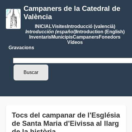
Campaners de la Catedral de
València
INICIAL
Visites
Introducció (valencià)
Introducción (español)
Introduction (English)
Inventaris
Municipis
Campaners
Fonedors
Vídeos
Gravacions
Tocs del campanar de l'Església
de Santa Maria d'Eivissa al llarg
de la història