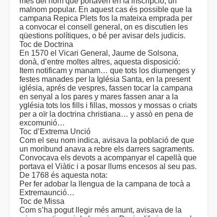
més del nom que portaven en la inscripció, un
malnom popular. En aquest cas és possible que la
campana Repica Plets fos la mateixa emprada per
a convocar el consell general, on es discutien les
qüestions polítiques, o bé per avisar dels judicis.
Toc de Doctrina
En 1570 el Vicari General, Jaume de Solsona,
donà, d’entre moltes altres, aquesta disposició:
Item notificam y manam… que tots los diumenges y
festes manades per la Iglésia Santa, en la present
iglésia, aprés de vespres, fassen tocar la campana
en senyal a los pares y mares fassen anar a la
yglésia tots los fills i fillas, mossos y mossas o criats
per a oïr la doctrina christiana… y assò en pena de
excomunió…
Toc d’Extrema Unció
Com el seu nom indica, avisava la població de que
un moribund anava a rebre els darrers sagraments.
Convocava els devots a acompanyar el capellà que
portava el Viàtic i a posar llums encesos al seu pas.
De 1768 és aquesta nota:
Per fer adobar la llengua de la campana de tocà a
Extremaunció…
Toc de Missa
Com s’ha pogut llegir més amunt, avisava de la