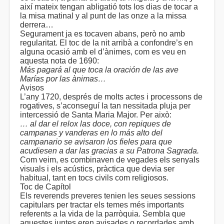
així mateix tengan abligatió tots los dias de tocar a
la misa matinal y al punt de las onze a la missa
derrera…
Segurament ja es tocaven abans, però no amb
regularitat. El toc de la nit arribà a confondre’s en
alguna ocasió amb el d’ànimes, com es veu en
aquesta nota de 1690:
Más pagará al que toca la oración de las ave
Marías por las ànimas…
Avisos
L’any 1720, després de molts actes i processons de
rogatives, s’aconseguí la tan nessitada pluja per
intercessió de Santa Maria Major. Per això:
… al dar el relox las doce, con repiques de
campanas y vanderas en lo más alto del
campanario se avisaron los fieles para que
acudiesen a dar las gracias a su Patrona Sagrada.
Com veim, es combinaven de vegades els senyals
visuals i els acústics, pràctica que devia ser
habitual, tant en tocs civils com religiosos.
Toc de Capítol
Els reverends preveres tenien les seues sessions
capitulars per tractar els temes més importants
referents a la vida de la parròquia. Sembla que
aquestes juntes eren avisades o recordades amb