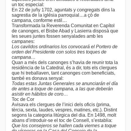
un toc especial:
En 22 de juñy 1702, aguntats y congregats dins la
sagrestia de la iglésia parroquial…a çò de
campana, conforme estil…
Transformada la Reverenda Comunitat en Capítol
de canonges, el Bisbe Abad y Lasierra disposà que
les seues juntes fossen senyalades amb les
campanes:
Los cavildos ordinarios los convocará el Portero de
orden del Presidente con solos tres toques de
campana…
Quan a més dels canonges s’havia de reunir tota la
residència de la Catedral, és a dir, tots els clergues
que hi treballaven, tant canonges com beneficiats,
també es donava senyal:
Todas estas Juntas Generales se anunciarán el día
de antes a toque de campana, a las que deberán
asistir en hábitos de coro…
Toc de Cor
Avisava els clergues de l’inici dels oficis (prima,
tèrcia, sexta, laudes, vespres, matines, etc.). Distint
segons la categoria litúrgica del dia. En 1498, molt
abans d’introduir-se el toc de Consell, s’establia:
Que los consejeros se hallen cada viernes a toque
de vísperas en la Casa del Consejo de la