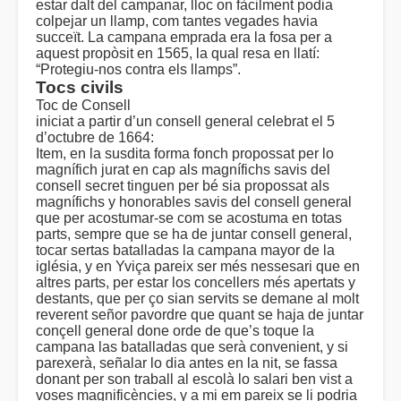
estar dalt del campanar, lloc on fàcilment podia
colpejar un llamp, com tantes vegades havia
succeït. La campana emprada era la fosa per a
aquest propòsit en 1565, la qual resa en llatí:
“Protegiu-nos contra els llamps”.
Tocs civils
Toc de Consell
iniciat a partir d’un consell general celebrat el 5
d’octubre de 1664:
Item, en la susdita forma fonch propossat per lo
magnífich jurat en cap als magnífichs savis del
consell secret tinguen per bé sia propossat als
magnífichs y honorables savis del consell general
que per acostumar-se com se acostuma en totas
parts, sempre que se ha de juntar consell general,
tocar sertas batalladas la campana mayor de la
iglésia, y en Yviça pareix ser més nessesari que en
altres parts, per estar los concellers més apertats y
destants, que per ço sian servits se demane al molt
reverent señor pavordre que quant se haja de juntar
conçell general done orde de que’s toque la
campana las batalladas que serà convenient, y si
parexerà, señalar lo dia antes en la nit, se fassa
donant per son traball al escolà lo salari ben vist a
voses magnificències, y a mi em pareix se li podria