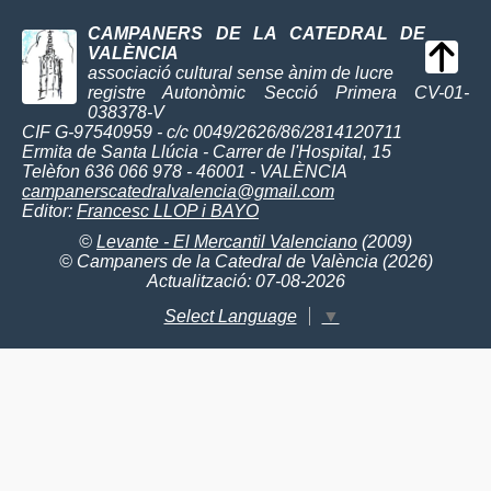
CAMPANERS DE LA CATEDRAL DE
VALÈNCIA
associació cultural sense ànim de lucre
registre Autonòmic Secció Primera CV-01-
038378-V
CIF G-97540959 - c/c 0049/2626/86/2814120711
Ermita de Santa Llúcia - Carrer de l'Hospital, 15
Telèfon 636 066 978 - 46001 - VALÈNCIA
campanerscatedralvalencia@gmail.com
Editor:
Francesc LLOP i BAYO
©
Levante - El Mercantil Valenciano
(2009)
© Campaners de la Catedral de València (2026)
Actualització: 07-08-2026
Select Language
▼