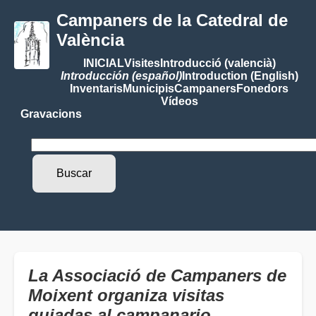
Campaners de la Catedral de
València
INICIAL
Visites
Introducció (valencià)
Introducción (español)
Introduction (English)
Inventaris
Municipis
Campaners
Fonedors
Vídeos
Gravacions
La Associació de Campaners de
Moixent organiza visitas
guiadas al campanario