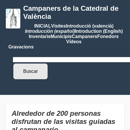
Campaners de la Catedral de
València
INICIAL
Visites
Introducció (valencià)
Introducción (español)
Introduction (English)
Inventaris
Municipis
Campaners
Fonedors
Vídeos
Gravacions
Alrededor de 200 personas
disfrutan de las visitas guiadas
al campanario