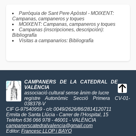
Parròquia de Sant Pere Apòstol - MOIXENT:
Campanas, campaneros y toques
MOIXENT: Campanas, campaneros y toques
Campanas (inscripciones, descripción):
Bibliografía
Visitas a campanarios: Bibliografía
CAMPANERS DE LA CATEDRAL DE
VALÈNCIA
associació cultural sense ànim de lucre
registre Autonòmic Secció Primera CV-01-
038378-V
CIF G-97540959 - c/c 0049/2626/86/2814120711
Ermita de Santa Llúcia - Carrer de l'Hospital, 15
Telèfon 636 066 978 - 46001 - VALÈNCIA
campanerscatedralvalencia@gmail.com
Editor:
Francesc LLOP i BAYO