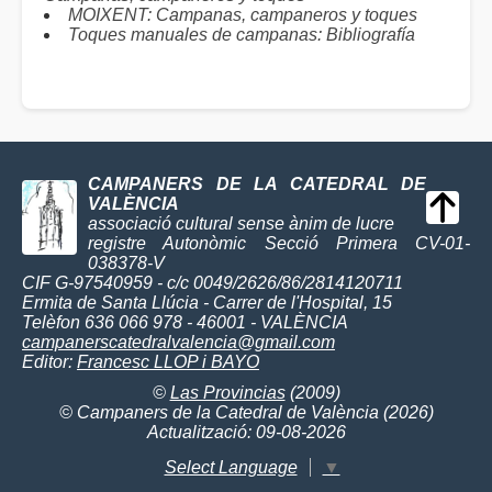
MOIXENT: Campanas, campaneros y toques
Toques manuales de campanas: Bibliografía
CAMPANERS DE LA CATEDRAL DE
VALÈNCIA
associació cultural sense ànim de lucre
registre Autonòmic Secció Primera CV-01-
038378-V
CIF G-97540959 - c/c 0049/2626/86/2814120711
Ermita de Santa Llúcia - Carrer de l'Hospital, 15
Telèfon 636 066 978 - 46001 - VALÈNCIA
campanerscatedralvalencia@gmail.com
Editor:
Francesc LLOP i BAYO
©
Las Provincias
(2009)
© Campaners de la Catedral de València (2026)
Actualització: 09-08-2026
Select Language
▼