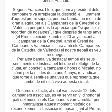
Jesús Puchalt.
Segons Francesc Llop, que com a president dels
campaners va arreplegar la distinció, el lliurament
d'aquest premi suposa, per una banda, un motiu de
gran alegria per als Campaners de la Catedral de
València perquè ens fa apreciar que "sí que se'n
recorden de nosaltres", i que després de tants anys
(el Premi coincideix amb els 20 anys tocant al
campanar de la Catedral, amb el Gremi de
Campaners Valencians, i ara amb els Campaners
de la Catedral de València) el nostre treball es veu
reconegut.
Per altra banda, va destacar també els seus
sentiments de tristesa pel fet que el rellotge de la
ciutat, en concret la campana d'hores o Micalet, no
sóne per la nit des de fa uns 4 anys, reivindicant
que torne a sentir-se una veu que representa que
també de nit està viva aquesta ciutat.
Després de l'acte, al qual van assistir 12 dels
campaners associats, es va servir un vi d'honor al
pati del museu i els Campaners vam aprofitar per
inmortalitzar aquest moment històric de
reconeixement a l'associació, posant junt al Premi,