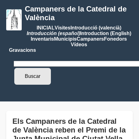
Campaners de la Catedral de
València
INICIAL
Visites
Introducció (valencià)
Introducción (español)
Introduction (English)
Inventaris
Municipis
Campaners
Fonedors
Vídeos
Gravacions
Els Campaners de la Catedral
de València reben el Premi de la
Junta Municipal de Ciutat Vella