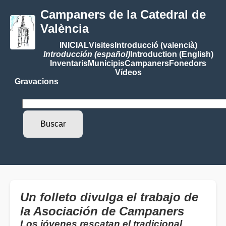
Campaners de la Catedral de
València
INICIAL
Visites
Introducció (valencià)
Introducción (español)
Introduction (English)
Inventaris
Municipis
Campaners
Fonedors
Vídeos
Gravacions
Un folleto divulga el trabajo de
la Asociación de Campaners
Los jóvenes rescatan el tradicional