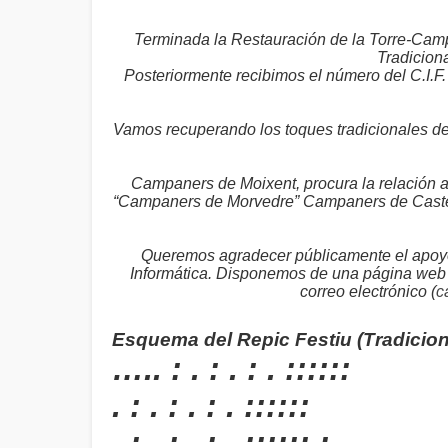
Terminada la Restauración de la Torre-Camp
Tradicion
Posteriormente recibimos el número del C.I.F
Vamos recuperando los toques tradicionales de M
Campaners de Moixent, procura la relación a
“Campaners de Morvedre” Campaners de Castelló
Queremos agradecer públicamente el apoyo d
Informática. Disponemos de una página web 
correo electrónico (
c
Esquema del Repic Festiu (Tradicion
….. : . : . : . ::::::
. : . : . : . ::::::
. : . : . : . :::::: :