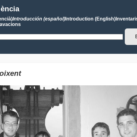
lència
encià)
Introducción (español)
Introduction (English)
Inventari
avacions
oixent