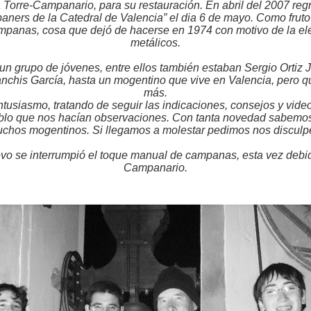
 Torre-Campanario, para su restauración. En abril del 2007 reg
ers de la Catedral de Valencia” el dia 6 de mayo. Como fruto
ampanas, cosa que dejó de hacerse en 1974 con motivo de la el
metálicos.
n grupo de jóvenes, entre ellos también estaban Sergio Ortiz
chis García, hasta un mogentino que vive en Valencia, pero qu
más.
usiasmo, tratando de seguir las indicaciones, consejos y vide
lo que nos hacían observaciones. Con tanta novedad sabemos
chos mogentinos. Si llegamos a molestar pedimos nos disculp
evo se interrumpió el toque manual de campanas, esta vez debid
Campanario.