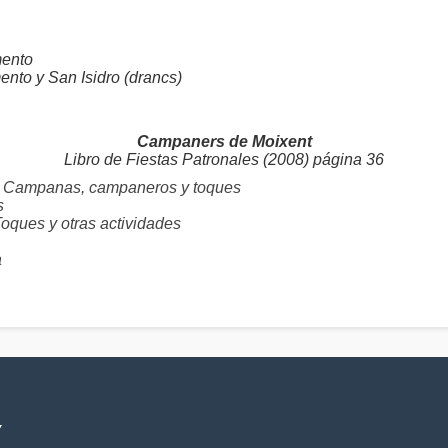
mento
nto y San Isidro (drancs)
Campaners de Moixent
Libro de Fiestas Patronales (2008) página 36
: Campanas, campaneros y toques
s
es y otras actividades
a
V