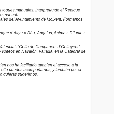
s toques manuales, interpretando el Repique
eo manual.
cinales del Ayuntamiento de Moixent. Formamos
 toque d´Alçar a Déu, Ángelus, Animas, Difuntos,
Valencia”, “Colla de Campaners d´Ontinyent”,
volteos en Navalón, Vallada, en la Catedral de
en nos ha facilitado también el acceso a la
de ella puedes acompañarnos, y también por el
o quieras sugerirnos.