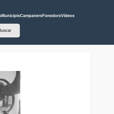
s
Municipis
Campaners
Fonedors
Vídeos