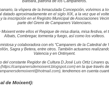
Bárbara, patrona de los Campaneros.
anario, la víspera de la Inmaculada Concepción, volvimos a lo
al datado aproximadamente en el siglo XIX, a la vez que el volt
. y la inscripción en el Registro Municipal de Asociaciones Ve
parte del Gremi de Campaners Valencians.
oixent entre ellos el Repique de misa diaria, misa festiva, el
Albats, Combregar, tormenta y fuego, así como los volteos.
mistosa y colaboradora con els “Campaners de la Catedral de 
n, Sagra y Betera, entre otros. También actuamos realizando 
Valencia y en Ontinyent.
el constante Regidor de Cultura D.José Luis Ortiz Linares qui
(
https://campanersdemoixent.blogspot.com
) en la que través 
ampanersdemoixent@hotmail.com
), tendremos en cuenta cuant
al de Moixent):