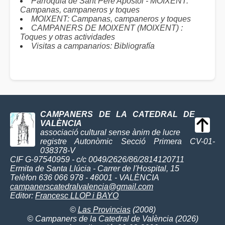
Parròquia de Sant Pere Apòstol - MOIXENT:
Campanas, campaneros y toques
MOIXENT: Campanas, campaneros y toques
CAMPANERS DE MOIXENT (MOIXENT) :
Toques y otras actividades
Visitas a campanarios: Bibliografía
CAMPANERS DE LA CATEDRAL DE
VALÈNCIA
associació cultural sense ànim de lucre
registre Autonòmic Secció Primera CV-01-
038378-V
CIF G-97540959 - c/c 0049/2626/86/2814120711
Ermita de Santa Llúcia - Carrer de l'Hospital, 15
Telèfon 636 066 978 - 46001 - VALÈNCIA
campanerscatedralvalencia@gmail.com
Editor:
Francesc LLOP i BAYO
©
Las Provincias
(2008)
© Campaners de la Catedral de València (2026)