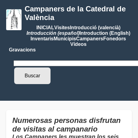
Campaners de la Catedral de
València
INICIAL
Visites
Introducció (valencià)
Introducción (español)
Introduction (English)
Inventaris
Municipis
Campaners
Fonedors
Vídeos
Gravacions
Numerosas personas disfrutan
de visitas al campanario
Los Campaners les muestran los seis