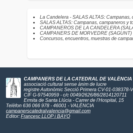
La Candelera - SALAS ALTAS: Campanas, 
SALAS ALTAS: Campanas, campaneros y t
CAMPANEROS DE LA CANDELERA (SALAS AL
CAMPANERS DE MORVEDRE (SAGUNT) : Toq
Concursos, encuentros, muestras de campane
CAMPANERS DE LA CATEDRAL DE VALÈNCIA
associació cultural sense ànim de lucre
registre Autonòmic Secció Primera CV-01-038378-
CIF G-97540959 - c/c 0049/2626/86/2814120711
Ermita de Santa Llúcia - Carrer de l'Hospital, 15
Telèfon 636 066 978 - 46001 - VALÈNCIA
campanerscatedralvalencia@gmail.com
Editor:
Francesc LLOP i BAYO