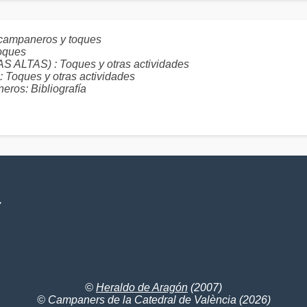
campaneros y toques
oques
TAS) : Toques y otras actividades
ues y otras actividades
ros: Bibliografía
V
©
Heraldo de Aragón
(2007)
© Campaners de la Catedral de València (2026)