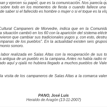
nan y ejercen su papel, que es la comunicación. Nos parecía 
sobre todo en los momentos de fiesta o cuando fallece una 
 saber si el fallecido es hombre o mujer o si el toque es la vísp
 Cultural Campaners de Morvedre, indica que en la Comunida
ta situación cambió en los 60 con la aparición del sistema elé
uvieron que cambiar sus tradicionales yugos y, con esto, dest
mpanas de los pueblos”. En la actualidad existen seis grup
imonio sonoro.
 labor realizada en Salas Altas con la recuperación de sus t
 antigua de un pueblo es la campana. Antes no había radio ni 
egado aquí y ojalá no hubiera llegado a muchos pueblos de Va
a visita de los campaneros de Salas Altas a la comarca valen
PANO, José Luis
Heraldo de Aragón
(13-11-2007)