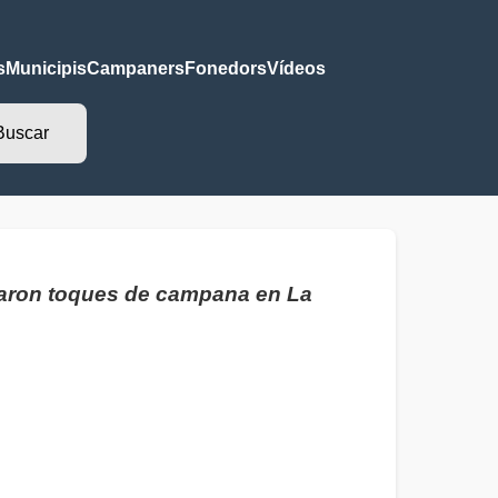
s
Municipis
Campaners
Fonedors
Vídeos
biaron toques de campana en La