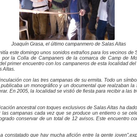
Joaquín Grasa, el último campanmero de Salas Altas
itía este domingo unos sonidos extraños para los vecinos de 
dos por la Colla de Campaners de la comarca de Camp de Mor
del primer encuentro con los campaneros de esta localidad de
 Altas.
inculación con las tres campanas de su ermita. Todo un símbo
s publicaba un monográfico y un documental que realzaban la 
ar. En 2005, la localidad se vistió de fiesta para recibir a la
cación ancestral con toques exclusivos de Salas Altas ha dado
 las campanas cada vez que se produce un entierro o se celeb
logrado conservar de un total de 12 avisos. Este encuentro 
 constatado que hay mucha afición entre la gente joven”,exp