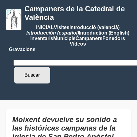
Campaners de la Catedral de
València
INICIAL
Visites
Introducció (valencià)
Introducción (español)
Introduction (English)
Inventaris
Municipis
Campaners
Fonedors
Vídeos
Gravacions
Moixent devuelve su sonido a
las históricas campanas de la
iglesia de San Pedro Apóstol