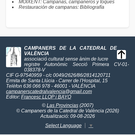
MOIXENT: Campanas, campaneros y toques
Restauración de campanas: Bibliografía
CAMPANERS DE LA CATEDRAL DE
VALÈNCIA
associació cultural sense ànim de lucre
registre Autonòmic Secció Primera CV-01-
038378-V
CIF G-97540959 - c/c 0049/2626/86/2814120711
Ermita de Santa Llúcia - Carrer de l'Hospital, 15
Telèfon 636 066 978 - 46001 - VALÈNCIA
campanerscatedralvalencia@gmail.com
Editor:
Francesc LLOP i BAYO
©
Las Provincias
(2007)
© Campaners de la Catedral de València (2026)
Actualització: 09-08-2026
Select Language
▼