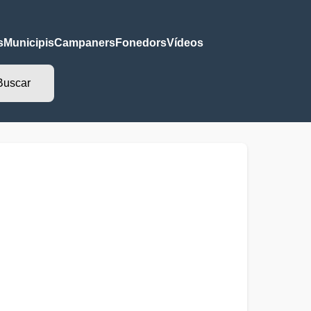
s
Municipis
Campaners
Fonedors
Vídeos