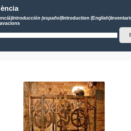
lència
encià)
Introducción (español)
Introduction (English)
Inventari
avacions