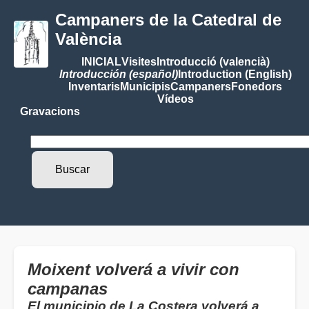
Campaners de la Catedral de
València
INICIAL
Visites
Introducció (valencià)
Introducción (español)
Introduction (English)
Inventaris
Municipis
Campaners
Fonedors
Vídeos
Gravacions
Moixent volverá a vivir con
campanas
El municipio de La Costera volverá a