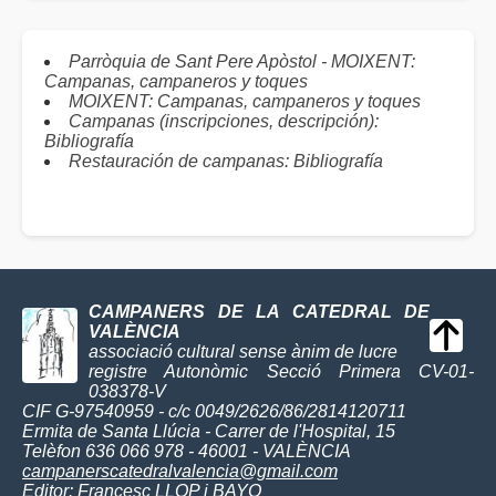
Parròquia de Sant Pere Apòstol - MOIXENT:
Campanas, campaneros y toques
MOIXENT: Campanas, campaneros y toques
Campanas (inscripciones, descripción):
Bibliografía
Restauración de campanas: Bibliografía
CAMPANERS DE LA CATEDRAL DE
VALÈNCIA
associació cultural sense ànim de lucre
registre Autonòmic Secció Primera CV-01-
038378-V
CIF G-97540959 - c/c 0049/2626/86/2814120711
Ermita de Santa Llúcia - Carrer de l'Hospital, 15
Telèfon 636 066 978 - 46001 - VALÈNCIA
campanerscatedralvalencia@gmail.com
Editor:
Francesc LLOP i BAYO