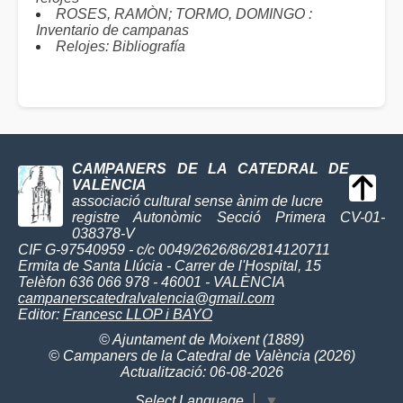
ROSES, RAMÒN; TORMO, DOMINGO :
Inventario de campanas
Relojes: Bibliografía
CAMPANERS DE LA CATEDRAL DE
VALÈNCIA
associació cultural sense ànim de lucre
registre Autonòmic Secció Primera CV-01-
038378-V
CIF G-97540959 - c/c 0049/2626/86/2814120711
Ermita de Santa Llúcia - Carrer de l'Hospital, 15
Telèfon 636 066 978 - 46001 - VALÈNCIA
campanerscatedralvalencia@gmail.com
Editor:
Francesc LLOP i BAYO
© Ajuntament de Moixent (1889)
© Campaners de la Catedral de València (2026)
Actualització: 06-08-2026
Select Language
▼