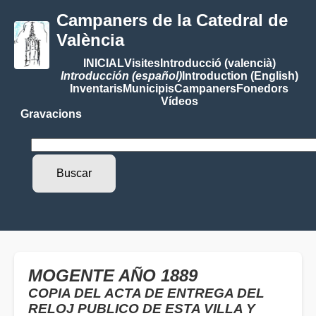
Campaners de la Catedral de
València
INICIAL
Visites
Introducció (valencià)
Introducción (español)
Introduction (English)
Inventaris
Municipis
Campaners
Fonedors
Vídeos
Gravacions
MOGENTE AÑO 1889
COPIA DEL ACTA DE ENTREGA DEL
RELOJ PUBLICO DE ESTA VILLA Y