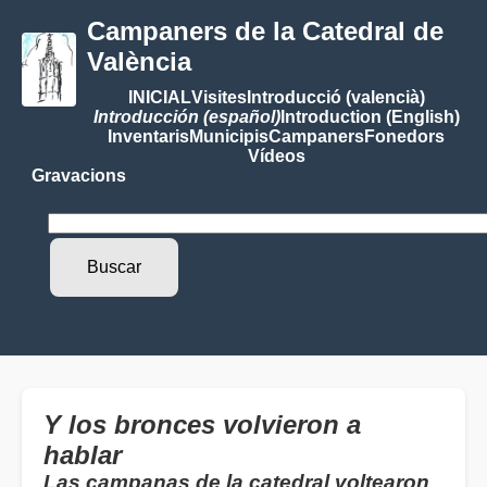
Campaners de la Catedral de
València
INICIAL
Visites
Introducció (valencià)
Introducción (español)
Introduction (English)
Inventaris
Municipis
Campaners
Fonedors
Vídeos
Gravacions
Y los bronces volvieron a
hablar
Las campanas de la catedral voltearon