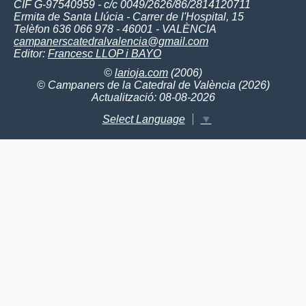
CIF G-97540959 - c/c 0049/2626/86/2814120711
Ermita de Santa Llúcia - Carrer de l'Hospital, 15
Telèfon 636 066 978 - 46001 - VALÈNCIA
campanerscatedralvalencia@gmail.com
Editor:
Francesc LLOP i BAYO
©
larioja.com
(2006)
© Campaners de la Catedral de València (2026)
Actualització: 08-08-2026
Select Language
▼