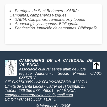
Parròquia de Sant Bertomeu - XÀBIA:
Campanas, campaneros y toques
XÀBIA: Campanas, campaneros y toques
Arqueología y campanas: Bibliografía
Fabricación, fundición de campanas: Bibliografía
CAMPANERS DE LA CATEDRAL DE
VALÈNCIA
associació cultural sense ànim de lucre
registre Autonòmic Secció Primera CV-01-
038378-V
CIF G-97540959 - c/c 0049/2626/86/2814120711
Ermita de Santa Llúcia - Carrer de l'Hospital, 15
Telèfon 636 066 978 - 46001 - VALÈNCIA
campanerscatedralvalencia@gmail.com
Editor:
Francesc LLOP i BAYO
©
Información
(2006)