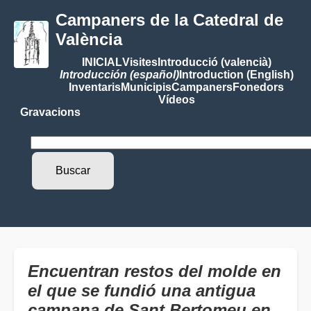
Campaners de la Catedral de
València
INICIAL
Visites
Introducció (valencià)
Introducción (español)
Introduction (English)
Inventaris
Municipis
Campaners
Fonedors
Vídeos
Gravacions
Encuentran restos del molde en
el que se fundió una antigua
campana de Sant Bertomeu en