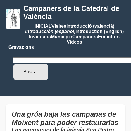
Campaners de la Catedral de
València
INICIAL
Visites
Introducció (valencià)
Introducción (español)
Introduction (English)
Inventaris
Municipis
Campaners
Fonedors
Vídeos
Gravacions
Una grúa baja las campanas de
Moixent para poder restaurarlas
Las campanas de la iglesia San Pedro