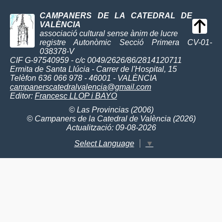
CAMPANERS DE LA CATEDRAL DE
VALÈNCIA
associació cultural sense ànim de lucre
registre Autonòmic Secció Primera CV-01-
038378-V
CIF G-97540959 - c/c 0049/2626/86/2814120711
Ermita de Santa Llúcia - Carrer de l'Hospital, 15
Telèfon 636 066 978 - 46001 - VALÈNCIA
campanerscatedralvalencia@gmail.com
Editor:
Francesc LLOP i BAYO
© Las Provincias (2006)
© Campaners de la Catedral de València (2026)
Actualització: 09-08-2026
Select Language
▼