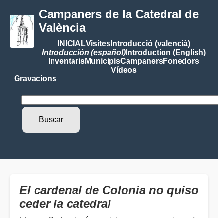
Campaners de la Catedral de
València
INICIAL
Visites
Introducció (valencià)
Introducción (español)
Introduction (English)
Inventaris
Municipis
Campaners
Fonedors
Vídeos
Gravacions
El cardenal de Colonia no quiso
ceder la catedral