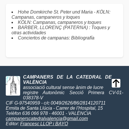
Hohe Domkirche St. Peter und Maria - KÖLN:
Campanas, campaneros y toques
KÖLN: Campanas, campaneros y toques
BARBER, LLORENÇ (PATERNA) : Toques y
otras actividades
Conciertos de campanas: Bibliografía
CAMPANERS DE LA CATEDRAL DE
VALÈNCIA
associació cultural sense ànim de lucre
registre Autonòmic Secció Primera CV-01-
038378-V
CIF G-97540959 - c/c 0049/2626/86/2814120711
Ermita de Santa Llúcia - Carrer de l'Hospital, 15
Telèfon 636 066 978 - 46001 - VALÈNCIA
campanerscatedralvalencia@gmail.com
Editor:
Francesc LLOP i BAYO