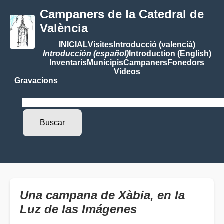
Campaners de la Catedral de
València
INICIAL
Visites
Introducció (valencià)
Introducción (español)
Introduction (English)
Inventaris
Municipis
Campaners
Fonedors
Vídeos
Gravacions
Una campana de Xàbia, en la
Luz de las Imágenes