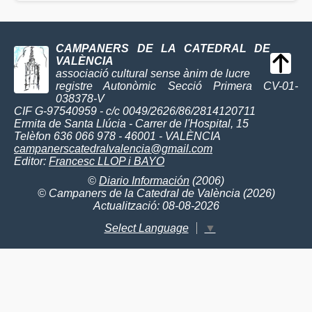
CAMPANERS DE LA CATEDRAL DE
VALÈNCIA
associació cultural sense ànim de lucre
registre Autonòmic Secció Primera CV-01-
038378-V
CIF G-97540959 - c/c 0049/2626/86/2814120711
Ermita de Santa Llúcia - Carrer de l'Hospital, 15
Telèfon 636 066 978 - 46001 - VALÈNCIA
campanerscatedralvalencia@gmail.com
Editor:
Francesc LLOP i BAYO
©
Diario Información
(2006)
© Campaners de la Catedral de València (2026)
Actualització: 08-08-2026
Select Language
▼