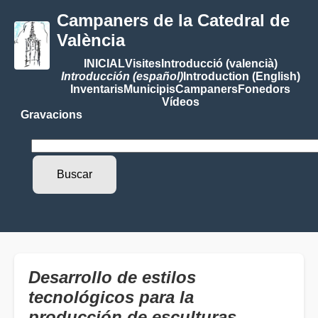
Campaners de la Catedral de
València
INICIAL
Visites
Introducció (valencià)
Introducción (español)
Introduction (English)
Inventaris
Municipis
Campaners
Fonedors
Vídeos
Gravacions
Desarrollo de estilos
tecnológicos para la
producción de esculturas