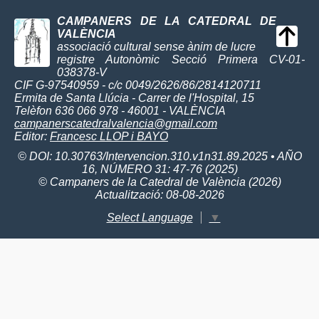
CAMPANERS DE LA CATEDRAL DE
VALÈNCIA
associació cultural sense ànim de lucre
registre Autonòmic Secció Primera CV-01-
038378-V
CIF G-97540959 - c/c 0049/2626/86/2814120711
Ermita de Santa Llúcia - Carrer de l'Hospital, 15
Telèfon 636 066 978 - 46001 - VALÈNCIA
campanerscatedralvalencia@gmail.com
Editor:
Francesc LLOP i BAYO
© DOI: 10.30763/Intervencion.310.v1n31.89.2025 • AÑO
16, NÚMERO 31: 47-76 (2025)
© Campaners de la Catedral de València (2026)
Actualització: 08-08-2026
Select Language
▼