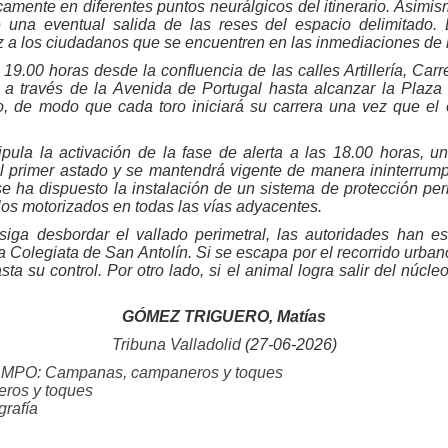
icamente en diferentes puntos neurálgicos del itinerario. Asimi
 una eventual salida de las reses del espacio delimitado.
z a los ciudadanos que se encuentren en las inmediaciones de 
19.00 horas desde la confluencia de las calles Artillería, Carre
 a través de la Avenida de Portugal hasta alcanzar la Plaz
, de modo que cada toro iniciará su carrera una vez que el
tipula la activación de la fase de alerta a las 18.00 horas, u
l primer astado y se mantendrá vigente de manera ininterrumpi
se ha dispuesto la instalación de un sistema de protección pe
ulos motorizados en todas las vías adyacentes.
ga desbordar el vallado perimetral, las autoridades han est
Colegiata de San Antolín. Si se escapa por el recorrido urbano,
a su control. Por otro lado, si el animal logra salir del núcle
GÓMEZ TRIGUERO, Matías
Tribuna Valladolid
(27-06-2026)
CAMPO: Campanas, campaneros y toques
os y toques
grafía