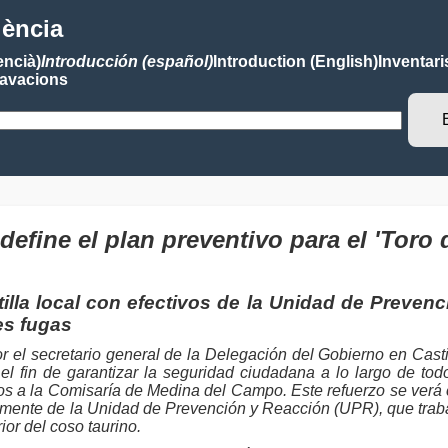
lència
encià)
Introducción (español)
Introduction (English)
Inventari
avacions
efine el plan preventivo para el 'Toro d
ntilla local con efectivos de la Unidad de Preve
es fugas
r el secretario general de la Delegación del Gobierno en Castil
in de garantizar la seguridad ciudadana a lo largo de todo 
dos a la Comisaría de Medina del Campo. Este refuerzo se ver
amente de la Unidad de Prevención y Reacción (UPR), que traba
ior del coso taurino.