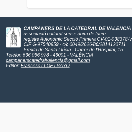
CAMPANERS DE LA CATEDRAL DE VALÈNCIA
associació cultural sense ànim de lucre
registre Autonòmic Secció Primera CV-01-038378-
CIF G-97540959 - c/c 0049/2626/86/2814120711
Ermita de Santa Llúcia - Carrer de l'Hospital, 15
Telèfon 636 066 978 - 46001 - VALÈNCIA
campanerscatedralvalencia@gmail.com
Editor:
Francesc LLOP i BAYO