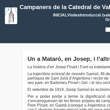
Campaners de la Catedral de Va
INICIAL
Visites
Introducció (val
Gr
Un a Mataró, en Josep, i l'alt
La història d’en Josep Pinart i Font va estretam
La trajectòria eclesial de mossèn Samsó, fill de
parròquia de Sant Julià d’Argentona i rector d
seu pare, en Bartomeu Pinart i Gel, i el seu onc
El setembre de 1919, Josep Samsó és ecònom-arxi
Per a poder portar a terme la dignificació 
s’encarreguessin de les feines pròpies de campa
Pere Pinart, en Gaietà (conegut a Argentona com
can Cabanyes havien minvat amb els nous propiet