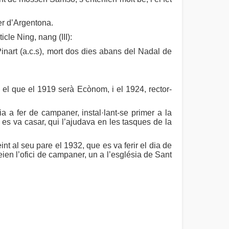
er d’Argentona.
cle Ning, nang (III):
Pinart (a.c.s), mort dos dies abans del Nadal de
, el que el 1919 serà Ecònom, i el 1924, rector-
a a fer de campaner, instal·lant-se primer a la
n es va casar, qui l’ajudava en les tasques de la
t al seu pare el 1932, que es va ferir el dia de
ien l’ofici de campaner, un a l’església de Sant