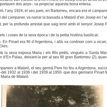
s portaven dos anys– va propiciar aquesta bona entesa.
aró, l’any 1924, el seu pare, en Bartomeu, encara era el campan
del campaner, va narrar la baixada a Mataró d’en Josep en l’arti
olt, per la profunda amistat que vaig tenir amb el senyor Josep 
ts i coses de la seva època i de la petita història basilical.
En Pinart era fill d’Argentona, i allà va conèixer com a vicari
lies.
 la seva esposa Maria i els fills petits, vingués a Santa Mari
rrer d’En Palau, deixant-la per al seu fill gran Bartomeu (2), qua
ampaners a Mataró, el seu germà Pere ho feu a Argentona, succein
 -del 1932 al 1936 i del 1939 al 1950- que dos germans Pinart fe
a Maria de Mataró.