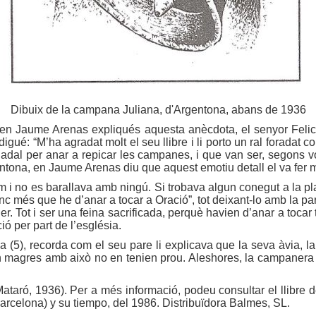
Dibuix de la campana Juliana, d'Argentona, abans de 1936
e en Jaume Arenas expliqués aquesta anècdota, el senyor Felici
li digué: “M’ha agradat molt el seu llibre i li porto un ral forada
dal per anar a repicar les campanes, i que van ser, segons vo
entona, en Jaume Arenas diu que aquest emotiu detall el va fer mo
 i no es barallava amb ningú. Si trobava algun conegut a la pl
inc més que he d’anar a tocar a Oració”, tot deixant-lo amb la p
. Tot i ser una feina sacrificada, perquè havien d’anar a tocar 
ó per part de l’església.
oba (5), recorda com el seu pare li explicava que la seva àvia,
n magres amb això no en tenien prou. Aleshores, la campanera
ataró, 1936). Per a més informació, podeu consultar el llibre
Barcelona) y su tiempo, del 1986. Distribuïdora Balmes, SL.