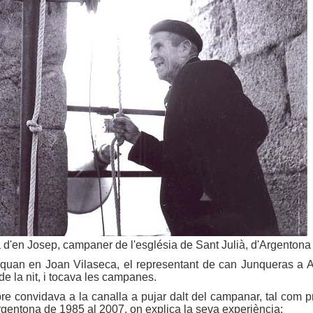
 d'en Josep, campaner de l'església de Sant Julià, d'Argentona 
quan en Joan Vilaseca, el representant de can Junqueras a Ar
e la nit, i tocava les campanes.
e convidava a la canalla a pujar dalt del campanar, tal com pr
rgentona de 1985 al 2007, on explica la seva experiència: