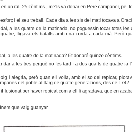
 en un ral -25 cèntims-, me’ls va donar en Pere campaner, pel f
sforç i el seu treball. Cada dia a les sis del matí tocava a Oraci
adal, a les quatre de la matinada, no poguessin tocar totes le
quatre; lligava els batalls amb una corda a cada mà. Però quan 
adal, a les quatre de la matinada? Et donaré quinze cèntims.
cridar a les tres perquè no fes tard i a dos quarts de quatre ja
g i alegria, però quan ell volia, amb el so del repicar, plor
mpanes del poble al llarg de quatre generacions, des de 1742.
n il·lusionat per haver repicat com a ell li agradava, que en acab
diners que vaig guanyar.