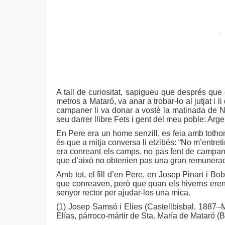
A tall de curiositat, sapigueu que després qu
metros a Mataró, va anar a trobar-lo al jutjat i 
campaner li va donar a vostè la matinada de Na
seu darrer llibre Fets i gent del meu poble: Arg
En Pere era un home senzill, es feia amb tothom
és que a mitja conversa li etzibés: “No m’entret
era conreant els camps, no pas fent de campaner
que d’això no obtenien pas una gran remuneraci
Amb tot, el fill d’en Pere, en Josep Pinart i B
que conreaven, però que quan els hiverns ere
senyor rector per ajudar-los una mica.
(1) Josep Samsó i Elies (Castellbisbal, 1887–M
Elías, párroco-mártir de Sta. María de Mataró (