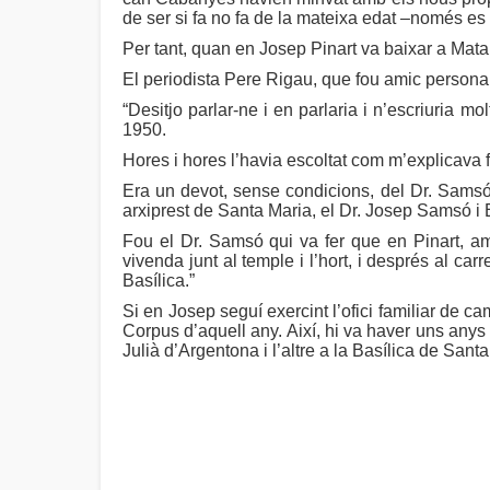
de ser si fa no fa de la mateixa edat –només e
Per tant, quan en Josep Pinart va baixar a Mat
El periodista Pere Rigau, que fou amic personal 
“Desitjo parlar-ne i en parlaria i n’escriuria m
1950.
Hores i hores l’havia escoltat com m’explicava fe
Era un devot, sense condicions, del Dr. Samsó. 
arxiprest de Santa Maria, el Dr. Josep Samsó i E
Fou el Dr. Samsó qui va fer que en Pinart, amb
vivenda junt al temple i l’hort, i després al ca
Basílica.”
Si en Josep seguí exercint l’ofici familiar de c
Corpus d’aquell any. Així, hi va haver uns anys
Julià d’Argentona i l’altre a la Basílica de Sant