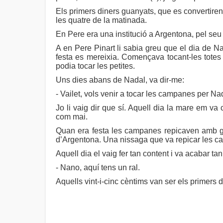
Els primers diners guanyats, que es convertiren
les quatre de la matinada.
En Pere era una institució a Argentona, pel seu e
A en Pere Pinart li sabia greu que el dia de N
festa es mereixia. Començava tocant-les totes 
podia tocar les petites.
Uns dies abans de Nadal, va dir-me:
- Vailet, vols venir a tocar les campanes per N
Jo li vaig dir que sí. Aquell dia la mare em va 
com mai.
Quan era festa les campanes repicaven amb goi
d’Argentona. Una nissaga que va repicar les ca
Aquell dia el vaig fer tan content i va acabar ta
- Nano, aquí tens un ral.
Aquells vint-i-cinc cèntims van ser els primers 