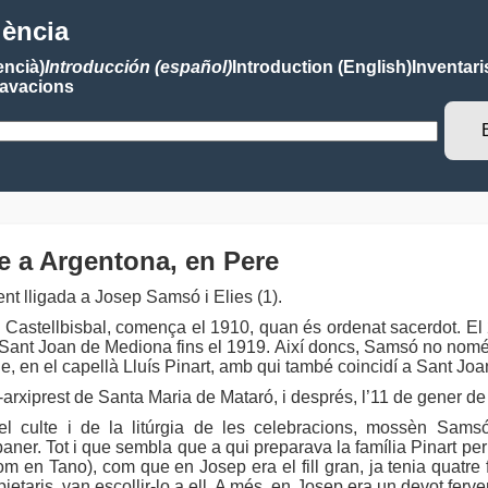
lència
encià)
Introducción (español)
Introduction (English)
Inventari
avacions
re a Argentona, en Pere
ent lligada a Josep Samsó i Elies (1).
 Castellbisbal, comença el 1910, quan és ordenat sacerdot. El 23
e Sant Joan de Mediona fins el 1919. Així doncs, Samsó no només
le, en el capellà Lluís Pinart, amb qui també coincidí a Sant Jo
prest de Santa Maria de Mataró, i després, l’11 de gener de 19
del culte i de la litúrgia de les celebracions, mossèn Sam
ner. Tot i que sembla que a qui preparava la família Pinart pe
 en Tano), com que en Josep era el fill gran, ja tenia quatre fi
aris, van escollir-lo a ell. A més, en Josep era un devot ferve