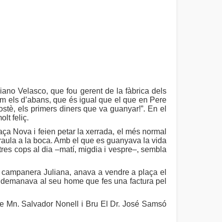
ano Velasco, que fou gerent de la fàbrica dels
t com els d’abans, que és igual que el que en Pere
stè, els primers diners que va guanyar!”. En el
lt feliç.
aça Nova i feien petar la xerrada, el més normal
araula a la boca. Amb el que es guanyava la vida
tres cops al dia –matí, migdia i vespre–, sembla
 la campanera Juliana, anava a vendre a plaça el
 demanava al seu home que fes una factura pel
 de Mn. Salvador Nonell i Bru El Dr. José Samsó