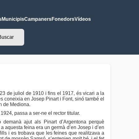
s
Municipis
Campaners
Fonedors
Vídeos
 de juliol de 1910 i fins el 1917, és vicari a la
 coneixia en Josep Pinart i Font, sinó també el
an de Mediona.
24, passa a ser-ne el rector titular.
só demanà ajut als Pinart d’Argentona perquè
r a aquesta feina era un germà d’en Josep i d’en
lls i es trobava que les feines que realitzava a
nt de mossèn Samsó, s’entenien molt bé, i el fet