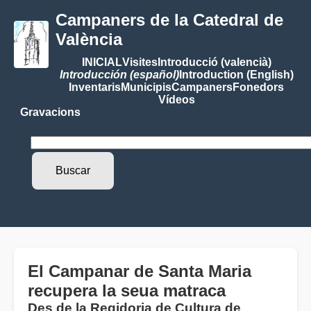
Campaners de la Catedral de
València
INICIAL
Visites
Introducció (valencià)
Introducción (español)
Introduction (English)
Inventaris
Municipis
Campaners
Fonedors
Vídeos
Gravacions
El Campanar de Santa Maria
recupera la seua matraca
Des de la Regidoria de Cultura de