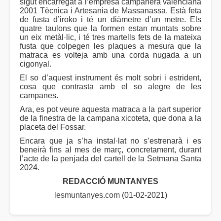
sigut encarregat a l’empresa campanera valenciana
2001 Tècnica i Artesania de Massanassa. Està feta
de fusta d’iroko i té un diàmetre d’un metre. Els
quatre taulons que la formen estan muntats sobre
un eix metàl·lic, i té tres martells fets de la mateixa
fusta que colpegen les plaques a mesura que la
matraca es volteja amb una corda nugada a un
cigonyal.
El so d’aquest instrument és molt sobri i estrident,
cosa que contrasta amb el so alegre de les
campanes.
Ara, es pot veure aquesta matraca a la part superior
de la finestra de la campana xicoteta, que dona a la
placeta del Fossar.
Encara que ja s’ha instal·lat no s’estrenarà i es
beneirà fins al mes de març, concretament, durant
l’acte de la penjada del cartell de la Setmana Santa
2024.
REDACCIÓ MUNTANYES
lesmuntanyes.com
(01-02-2021)