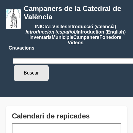
Campaners de la Catedral de
València
INICIAL
Visites
Introducció (valencià)
Introducción (español)
Introduction (English)
Inventaris
Municipis
Campaners
Fonedors
Vídeos
Gravacions
Calendari de repicades