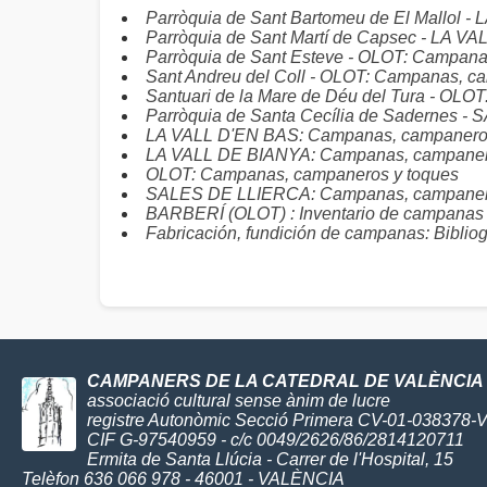
Parròquia de Sant Bartomeu de El Mallol 
Parròquia de Sant Martí de Capsec - LA 
Parròquia de Sant Esteve - OLOT: Campana
Sant Andreu del Coll - OLOT: Campanas, c
Santuari de la Mare de Déu del Tura - OLO
Parròquia de Santa Cecília de Sadernes 
LA VALL D'EN BAS: Campanas, campaneros
LA VALL DE BIANYA: Campanas, campaner
OLOT: Campanas, campaneros y toques
SALES DE LLIERCA: Campanas, campanero
BARBERÍ (OLOT) : Inventario de campanas
Fabricación, fundición de campanas: Bibliog
CAMPANERS DE LA CATEDRAL DE VALÈNCIA
associació cultural sense ànim de lucre
registre Autonòmic Secció Primera CV-01-038378-
CIF G-97540959 - c/c 0049/2626/86/2814120711
Ermita de Santa Llúcia - Carrer de l'Hospital, 15
Telèfon 636 066 978 - 46001 - VALÈNCIA