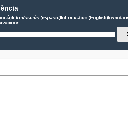
lència
encià)
Introducción (español)
Introduction (English)
Inventari
avacions