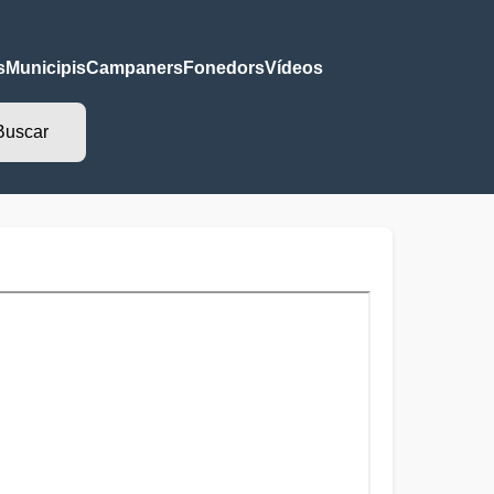
s
Municipis
Campaners
Fonedors
Vídeos