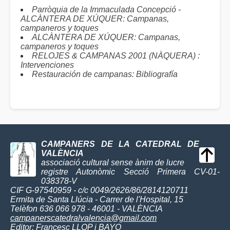
Parròquia de la Immaculada Concepció -
ALCÀNTERA DE XÚQUER: Campanas,
campaneros y toques
ALCÀNTERA DE XÚQUER: Campanas,
campaneros y toques
RELOJES & CAMPANAS 2001 (NÀQUERA) :
Intervenciones
Restauración de campanas: Bibliografía
CAMPANERS DE LA CATEDRAL DE
VALÈNCIA
associació cultural sense ànim de lucre
registre Autonòmic Secció Primera CV-01-
038378-V
CIF G-97540959 - c/c 0049/2626/86/2814120711
Ermita de Santa Llúcia - Carrer de l'Hospital, 15
Telèfon 636 066 978 - 46001 - VALÈNCIA
campanerscatedralvalencia@gmail.com
Editor:
Francesc LLOP i BAYO