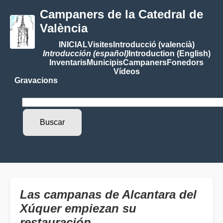
Campaners de la Catedral de
València
INICIAL
Visites
Introducció (valencià)
Introducción (español)
Introduction (English)
Inventaris
Municipis
Campaners
Fonedors
Vídeos
Gravacions
Las campanas de Alcantara del
Xúquer empiezan su
restauración