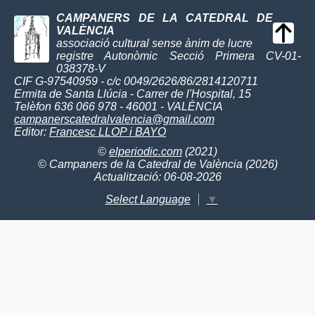
CAMPANERS DE LA CATEDRAL DE
VALÈNCIA
associació cultural sense ànim de lucre
registre Autonòmic Secció Primera CV-01-
038378-V
CIF G-97540959 - c/c 0049/2626/86/2814120711
Ermita de Santa Llúcia - Carrer de l'Hospital, 15
Telèfon 636 066 978 - 46001 - VALÈNCIA
campanerscatedralvalencia@gmail.com
Editor:
Francesc LLOP i BAYO
©
elperiodic.com
(2021)
© Campaners de la Catedral de València (2026)
Actualització: 06-08-2026
Select Language
▼