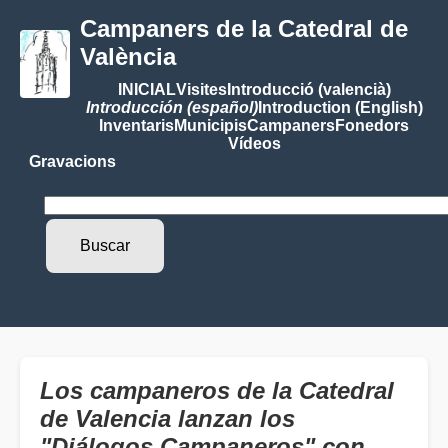
Campaners de la Catedral de
València
INICIAL
Visites
Introducció (valencià)
Introducción (español)
Introduction (English)
Inventaris
Municipis
Campaners
Fonedors
Vídeos
Gravacions
Los campaneros de la Catedral
de Valencia lanzan los
"Diálogos Campaneros" con