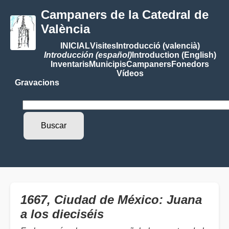
Campaners de la Catedral de
València
INICIAL
Visites
Introducció (valencià)
Introducción (español)
Introduction (English)
Inventaris
Municipis
Campaners
Fonedors
Vídeos
Gravacions
1667, Ciudad de México: Juana
a los dieciséis