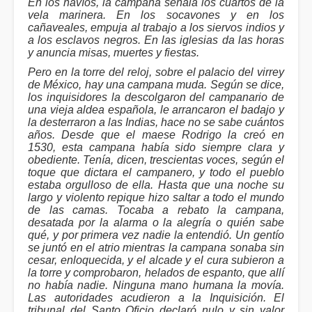
En los navíos, la campana señala los cuartos de la
vela marinera. En los socavones y en los
cañaveales, empuja al trabajo a los siervos indios y
a los esclavos negros. En las iglesias da las horas
y anuncia misas, muertes y fiestas.
Pero en la torre del reloj, sobre el palacio del virrey
de México, hay una campana muda. Según se dice,
los inquisidores la descolgaron del campanario de
una vieja aldea española, le arrancaron el badajo y
la desterraron a las Indias, hace no se sabe cuántos
años. Desde que el maese Rodrigo la creó en
1530, esta campana había sido siempre clara y
obediente. Tenía, dicen, trescientas voces, según el
toque que dictara el campanero, y todo el pueblo
estaba orgulloso de ella. Hasta que una noche su
largo y violento repique hizo saltar a todo el mundo
de las camas. Tocaba a rebato la campana,
desatada por la alarma o la alegría o quién sabe
qué, y por primera vez nadie la entendió. Un gentío
se juntó en el atrio mientras la campana sonaba sin
cesar, enloquecida, y el alcade y el cura subieron a
la torre y comprobaron, helados de espanto, que allí
no había nadie. Ninguna mano humana la movía.
Las autoridades acudieron a la Inquisición. El
tribunal del Santo Oficio declaró nulo y sin valor