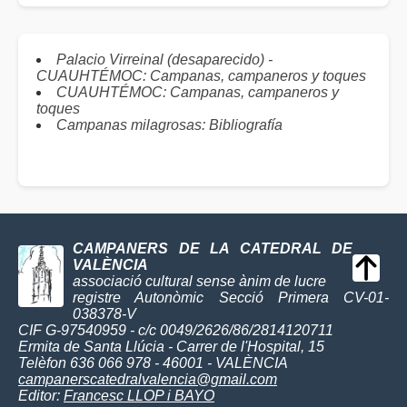
Palacio Virreinal (desaparecido) -
CUAUHTÉMOC: Campanas, campaneros y toques
CUAUHTÉMOC: Campanas, campaneros y
toques
Campanas milagrosas: Bibliografía
CAMPANERS DE LA CATEDRAL DE
VALÈNCIA
associació cultural sense ànim de lucre
registre Autonòmic Secció Primera CV-01-
038378-V
CIF G-97540959 - c/c 0049/2626/86/2814120711
Ermita de Santa Llúcia - Carrer de l'Hospital, 15
Telèfon 636 066 978 - 46001 - VALÈNCIA
campanerscatedralvalencia@gmail.com
Editor:
Francesc LLOP i BAYO