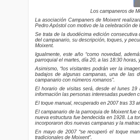
Los campaneros de Moi
La asociación Campaners de Moixent realizará 
Pedro Apóstol con motivo de la celebración de l
Se trata de la duodécima edición consecutiva 
del campanario, su descripción, toques, y pec
Moixent.
Igualmente, este año “como novedad, además 
parroquial el martes, día 20, a las 18:30 horas, 
Asimismo, “los visitantes podrán ver la imag
badajos de algunas campanas, una de las doc
campanario con números romanos”.
El horario de visitas será, desde el lunes 19
información las personas interesadas pueden c
El toque manual, recuperado en 2007 tras 33 añ
El campanario de la parroquia de Moixent fue co
nueva estructura fue bendecida en 1928. La to
incorporaron dos nuevas campanas y la matrac
En mayo de 2007 “se recuperó el toque manu
tradicionales de Moixent”.