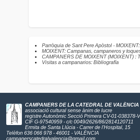
Parròquia de Sant Pere Apòstol - MOIXENT
MOIXENT: Campanas, campaneros y toque
CAMPANERS DE MOIXENT (MOIXENT) : Toqu
Visitas a campanarios: Bibliografía
CAMPANERS DE LA CATEDRAL DE VALÈNCIA
associació cultural sense ànim de lucre
registre Autonòmic Secció Primera CV-01-038378-
CIF G-97540959 - c/c 0049/2626/86/2814120711
Ermita de Santa Llúcia - Carrer de l'Hospital, 15
Telèfon 636 066 978 - 46001 - VALÈNCIA
campanerscatedralvalencia@gmail.com