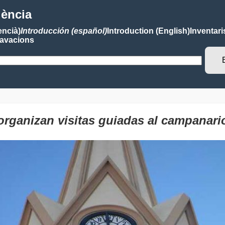
lència
encià)
Introducción (español)
Introduction (English)
Inventari
avacions
ganizan visitas guiadas al campanario