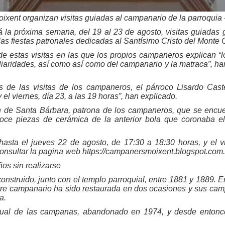
xent organizan visitas guiadas al campanario de la parroquia 
la próxima semana, del 19 al 23 de agosto, visitas guiadas g
as fiestas patronales dedicadas al Santísimo Cristo del Monte C
de estas visitas en las que los propios campaneros explican 
uliaridades, así como así como del campanario y la matraca”, 
de las visitas de los campaneros, el párroco Lisardo Castel
y el viernes, día 23, a las 19 horas”, han explicado.
en de Santa Bárbara, patrona de los campaneros, que se encue
e piezas de cerámica de la anterior bola que coronaba el 
 hasta el jueves 22 de agosto, de 17:30 a 18:30 horas, y el 
onsultar la pagina web https://campanersmoixent.blogspot.com
os sin realizarse
nstruido, junto con el templo parroquial, entre 1881 y 1889. E
rre campanario ha sido restaurada en dos ocasiones y sus cam
a.
al de las campanas, abandonado en 1974, y desde entonces